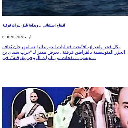
افتتاح استثنائي… وبداية تليق بتراث قرقنة
6 أوت 2026، 18:30
بكل فخر واعتزاز، افتُتحت فعاليات الدورة الرابعة لمهرجان ثقافة
الجزر المتوسطية بالقراطن قرقنة ، بعرض مميز لـ "حزب سيدي بن
عيسى… نفحات من التراث الروحي بقرقنة"، في…