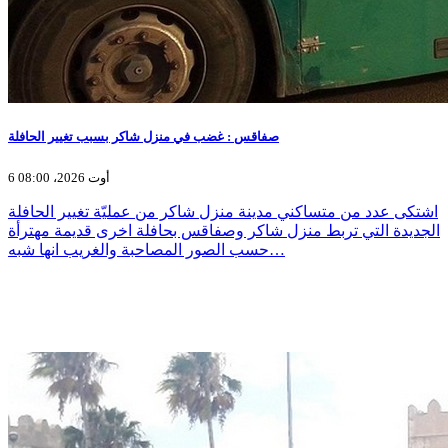
صفاقس : غضب في منزل شاكر بسبب تغيير الحافلة
6 أوت 2026، 08:00
اشتكى عدد من متساكني مدينة منزل شاكر من عمليّة تغيير الحافلة
الجديدة التي تربط منزل شاكر وصفاقس بحافلة اخرى قديمة مهترأة
حسب الصور المصاحبة والغريب انها شبه…