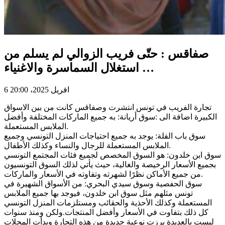
صفاقس : حتّى فريب الزوالي لم يسلم من
استغلال السماسرة والاغنياء …
6 افريل 2025، 20:00
تجارة الفريب في تونس انتشرت وصفاقس كانت من بين الاسواق
الكبيرة اضافة الى :سوق أريانة: به جميع الماركات المختلفة وأفضل
الملابس المستعملة.
سوق باب الفلة: يوجد به جميع احتياجات المنزل التونسي وجميع
الملابس المستعملة للرجال والنساء وكذلك الأطفال.
سوق ابن خلدون: هو السوق المخصص لجميع فئات المجتمع التونسي
بجميع الأسعار الرخيصة والغالية، حيث يأتي لذلك السوق التونسيون
من جميع الأماكن نظرًا لشهرته وتفاوته في الأسعار والماركات.
سوق الحفصية وسوق سيدي البحري: من الأسواق الشهيرة في
تونس مثلهم مثل سوق ابن خلدون، فيوجد بها جميع الملابس
المستعملة وكذلك الأحذية والحقائب ومستلزمات المنزل التونسي
كل ذلك بتفاوت في الأسعار وأفضل المنتجات.ولكن ومنذ سنوات
ليست بالعديدة يرزت نوعية جديدة من هذه التجارة وبدأت المحلات