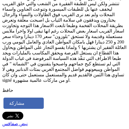
تنتشر ولكن ليس للطبقة الفقيرة من الشعب والتي خلق الفريب
ليخفف عنها بل للطبقات الميسورة وتنوعت العناوين واسماء
المحلات ولم نعد نرى الفريب فوق الطاولات والنساء والرجال
يختارون ويدققون في سلامة الثياب بل اصبحت معلّقة وتعرض
بطريقة المحلات الفخمة وطبعا تابعت الاسعار هذا التوجه وتجاوزت
اسعار الفريب اسعار بعض المحلات رغم انها تبقى اولا واخرا ملابس
مستعملة وقديمة ولا تستحق “بلوزون” سعر 170 دينارا وحذاء سعر
200 و 250 دينارا فهل بامكان المواطن العادي والعامل اليومي ورب
العائلة الفقير ان يشتريها ؟ ولماذا يقسو التجار على المواطن ويحاول
هذا القطاع ان يستغل الفرصة ويحقق المكاسب بالمليارات ويجد
طبعا الاطراف التي تنفّذ هذه السياسة المرفوضة في غياب الدولة
التي لم تستطع كبح جماحهم واصبحوا يتفننون في “الشماتة ” في
المواطن ويبيعونهم فواضل المجتمع الغربي بمئات الدنانير وهي لا
تساوي هذا الثمن فالقديم قديم والمستعمل مستعمل حتى وان كان
signé او من ماركات عالمية مشهورة.
حافظ
مشاركة
نبض صفاقس