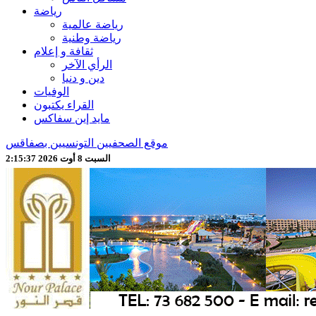
رياضة
رياضة عالمية
رياضة وطنية
ثقافة و إعلام
الرأي الآخر
دين و دنيا
الوفيات
القراء يكتبون
مايد إين سفاكس
موقع الصحفيين التونسيين بصفاقس
السبت 8 أوت 2026 2:15:39