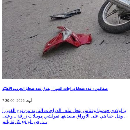
صفاقس : عدد ضحايا دراجات الفورزا يفوق عدد ضحايا الحروب الاهليّة
7 أوت 2026، 20:00
يا اولادي فهمونا وقتاش يتحل ملف الدراجات النارية من نوع الفورزا
.. وهل حقا هي على الأوراق مقيدينها تقولشي موبيلات زرقة .. وعلى
أرض الواقع كارثة بأتم…