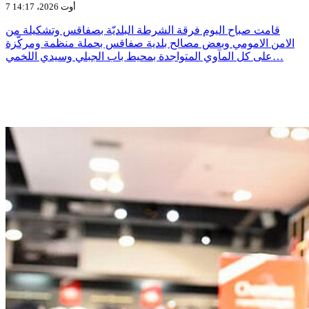
7 أوت 2026، 14:17
قامت صباح اليوم فرقة الشرطة البلديّة بصفاقس وتشكيلة من
الامن الامومي وبعض مصالح بلدية صفاقس بحملة منظمة ومركّزة
على كل المآوي المتواجدة بمحيط باب الجبلي وسيدي اللخمي…