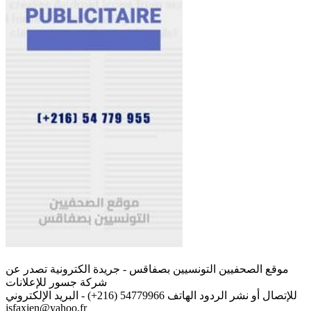
موقع الصحفيين التونسيين بصفاقس - جريدة الكترونية تصدر عن
شركة جسور للإعلانات
للإتصال أو نشر الردود الهاتف 54779966 (216+) - البريد الإلكتروني
jsfaxien@yahoo.fr