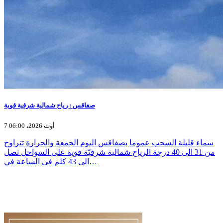
صفاقس : رياح شمالية شرقية قوية
7 أوت 2026، 06:00
سماء قليلة السحب عموما بصفاقس اليوم الجمعة والحرارة تتراوح
من 31 الى 40 درجة الرياح شمالية شرقيّة قوية على السواحل تصل
الى 43 كلم في الساعة في…