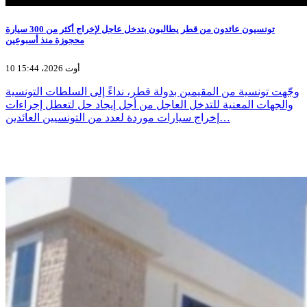
تونسيون عائدون من قطر يطالبون بتدخل عاجل لإخراج أكثر من 300 سيارة
محجوزة منذ أسبوعين
10 أوت 2026، 15:44
وجّهت تونسية من المقيمين بدولة قطر، نداءً إلى السلطات التونسية
والجهات المعنية للتدخل العاجل من أجل إيجاد حل لتعطل إجراءات
إخراج سيارات موردة لعدد من التونسيين العائدين…