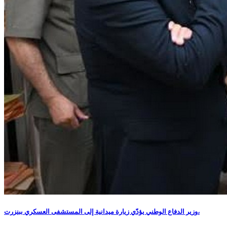
وزير الدفاع الوطني يؤدّي زيارة ميدانية إلى المستشفى العسكري ببنزرت،