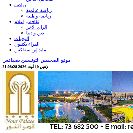
رياضة
رياضة عالمية
رياضة وطنية
ثقافة و إعلام
الرأي الآخر
دين و دنيا
الوفيات
القراء يكتبون
مايد إين سفاكس
موقع الصحفيين التونسيين بصفاقس
الإثنين 10 أوت 2026 21:08:30