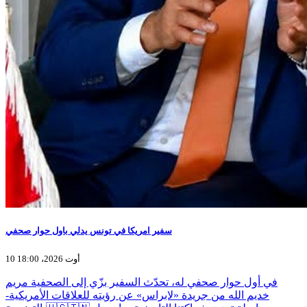
سفير امريكا في تونس يدلي باول حوار صحفي
10 أوت 2026، 18:00
في أول حوار صحفي له، تحدّث السفير بزّي إلى الصحفية مريم
خديم الله من جريدة «لابراس» عن رؤيته للعلاقات الأمريكية-