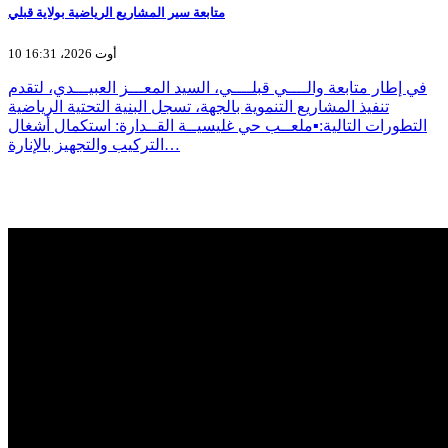
متابعة سير المشاريع الرياضية بولاية قبلي
10 أوت 2026، 16:31
في إطار متابعة والــــي قبلــــي، السيد المعـــز العبيـــدي، لتقدم
تنفيذ المشاريع التنموية بالجهة، تسجل البنية التحتية الرياضية
التطورات التالية:▪️ملعــب حي غليسيــة القــدارة: استكمال أشغال
التركيب والتجهيز بالإنارة…