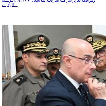
التونسية،🇺🇸🇹🇳 ومواصلة تعزيز شراكتنا التاريخية بما يجعل
الولايات…