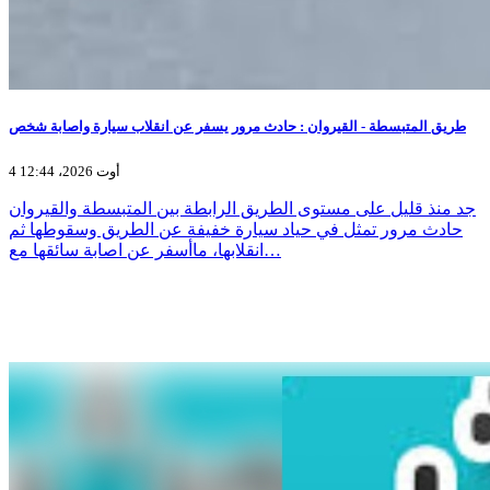
طريق المتبسطة - القيروان : حادث مرور يسفر عن انقلاب سيارة واصابة شخص
4 أوت 2026، 12:44
جد منذ قليل على مستوى الطريق الرابطة بين المتبسطة والقيروان
حادث مرور تمثل في حياد سيارة خفيفة عن الطريق وسقوطها ثم
انقلابها، ماأسفر عن اصابة سائقها مع…