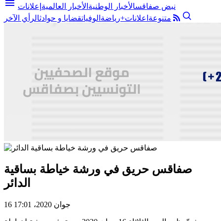
menu
نبض صفاقس
الأخبار الوطنية
الأخبار العالمية
إعلانات
متنوعة
اعلانات+
رياضة
الوفيات
قضايا و حوادث
الرأي الآخر
صفاقس حريق في ورشة خياطة بساقية
الدائر
16 جوان 2020، 17:01