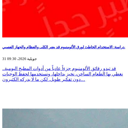
دراسة: الاستخدام الخاطئ لورق الألومنيوم قد يضر الكلى والعظام والجهاز العصبي.
31 جويلية 2026، 09:30
قد تبدو رقائق الألومنيوم جزءاً عادياً من أدوات المطبخ اليومية..
نغطي بها الطعام الساخن، نخبز بداخلها، ونستخدمها لحفظ الوجبات
دون تفكير طويل. لكن ما لا يدركه الكثيرون…