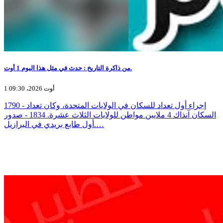
من ذاكرة التاريخ : حدث في مثل هذا اليوم 1 أوت.
1 أوت 2026، 09:30
1790 - إجراء أول تعداد للسكان في الولايات المتحدة، وكان تعداد
السكان آنذاك 4 ملايين مواطن للولايات الثلاث عشرة. 1834 - صدور
أول طابع بريدي في البرازيل.…