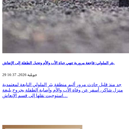
بئر الملولي: فاجعة مرورية تنهي حياة الأب والأم وتحيل الطفلة إلى الإنعاش.
29 جويلية 2026، 16:37
جد منذ قليل حادث مرور أليم منطقة بئر الملولي التابعة لمعتمدية
منزل شاكر، أسفر عن وفاة الأب والأم وإصابة الطفلة بجروح بليغة
استوجبت نقلها إلى قسم الإنعاش…