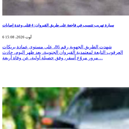
سيارة تهريب تتسبب في فاجعة على طريق القيروان: 4 قتلى وعدة إصابات
6 أوت 2026، 15:08
شهدت الطريق الجهوية رقم 86، على مستوى عمادة بريكات
العرقوب التابعة لمعتمدية القيروان الجنوبية، بعد ظهر اليوم، حادث
مرور مروّع أسفر، وفق حصيلة أولية، عن وفاة أربعة…