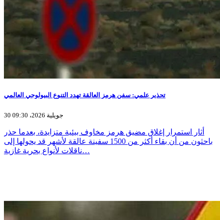
تحذير علمي: سفن هرمز العالقة تهدد التنوع البيولوجي العالمي
30 جويلية 2026، 09:30
أثار استمرار إغلاق مضيق هرمز مخاوف بيئية متزايدة، بعدما حذر
باحثون من أن بقاء أكثر من 1500 سفينة عالقة لأشهر قد يحولها إلى
ناقلات لأنواع بحرية غازية…