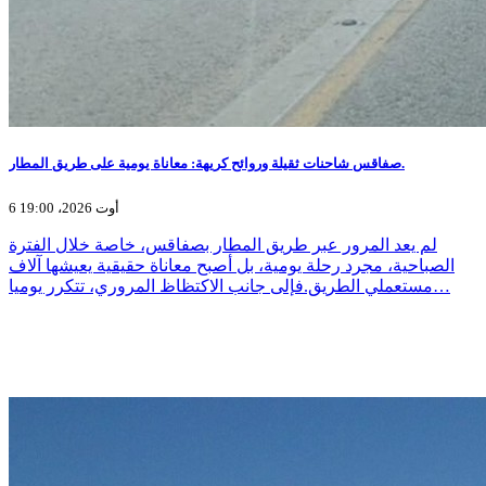
صفاقس شاحنات ثقيلة وروائح كريهة: معاناة يومية على طريق المطار.
6 أوت 2026، 19:00
لم يعد المرور عبر طريق المطار بصفاقس، خاصة خلال الفترة
الصباحية، مجرد رحلة يومية، بل أصبح معاناة حقيقية يعيشها آلاف
مستعملي الطريق.فإلى جانب الاكتظاظ المروري، تتكرر يوميا…