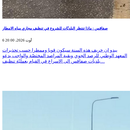
صفاقس : ماذا تنتظر البلديّات للشروع في تنظيف مجاري مياه الامطار
6 أوت 2026، 20:00
يبدو ان خريف هذه السنة سيكون قويا وممطرا حسب تحذيرات
المعهد الوطني للرصد الجوي وبقية المراصد المختصّة والواجب يدعو
بلديات صفاقس الى الاسراع في القيام بعمليّة تنظيف…