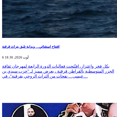
افتتاح استثنائي… وبداية تليق بتراث قرقنة
6 أوت 2026، 18:30
بكل فخر واعتزاز، افتُتحت فعاليات الدورة الرابعة لمهرجان ثقافة
الجزر المتوسطية بالقراطن قرقنة ، بعرض مميز لـ "حزب سيدي بن
عيسى… نفحات من التراث الروحي بقرقنة"، في…