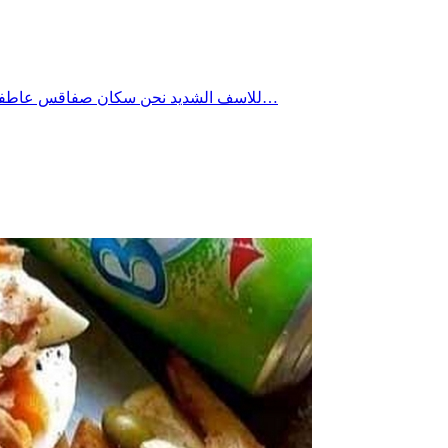
للاسف الشديد نحن سكان صفاقس عاطفيون بدرجة كبيرة نندفع بشراسة كلما دهس القطار احد افراد المجتمع ونصيح وننظم المسيرات ونحتج ونطالب ثمّ فجأة ننطفئ في لمح البصر…