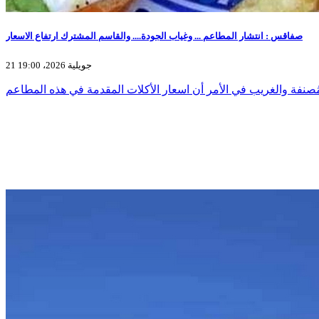
صفاقس : انتشار المطاعم ... وغياب الجودة.... والقاسم المشترك ارتفاع الاسعار
21 جويلية 2026، 19:00