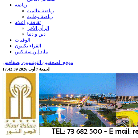
رياضة
رياضة عالمية
رياضة وطنية
ثقافة و إعلام
الرأي الآخر
دين و دنيا
الوفيات
القراء يكتبون
مايد إين سفاكس
موقع الصحفيين التونسيين بصفاقس
الجمعة 7 أوت 2026 17:42:41