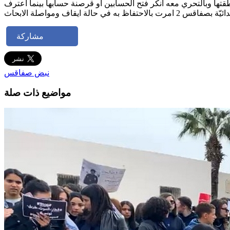
طقتها وبالتحري معه انكر فتح الحسابين او قرصنة حسابها بينما اعترف
يقاف ومواصلة الابحاث
مشاركة
نبض صفاقس
مواضيع ذات صلة