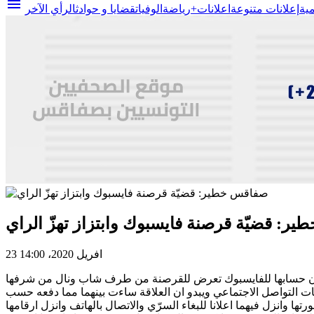
menu
مية
إعلانات متنوعة
اعلانات+
رياضة
الوفيات
قضايا و حوادث
الرأي الآخر
ر: قضيّة قرصنة فايسبوك وابتزاز تهزّ الراي
23 افريل 2020، 14:00
بصفاقس وافادت ان حسابها للفايسبوك تعرض للقرصنة من طرف شاب ونال من شرفها
ات التواصل الاجتماعي ويبدو ان العلاقة ساءت بينهما مما دفعه حسب
 وانزل فيهما اعلانا للبغاء السرّي والاتصال بالهاتف وانزل ارقامها