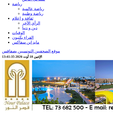
رياضة
رياضة عالمية
رياضة وطنية
ثقافة و إعلام
الرأي الآخر
دين و دنيا
الوفيات
القراء يكتبون
مايد إين سفاكس
موقع الصحفيين التونسيين بصفاقس
الإثنين 10 أوت 2026 13:41:37