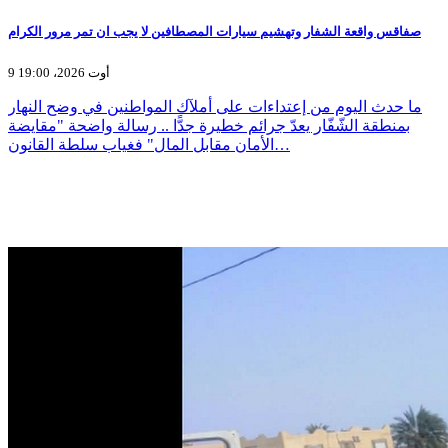
صفاقس واقعة الشفار وتهشيم سيارات المصطافين لا يجب ان تمر مرور الكرام
9 أوت 2026، 19:00
ما حدث اليوم من إعتداءات على أملآك المواطنين في وضح النهار
بمنطقة الشّفّار يعدّ جرائم خطيرة جدًّا .. رسالة واضحة "مقايضة
الأمان مقابل المال" فغياب سلطة القانون…