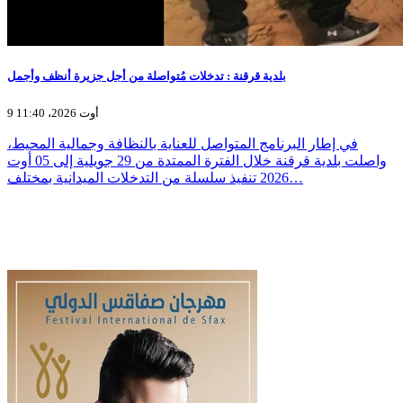
بلدية قرقنة : تدخلات مُتواصلة من أجل جزيرة أنظف وأجمل
9 أوت 2026، 11:40
في إطار البرنامج المتواصل للعناية بالنظافة وجمالية المحيط،
واصلت بلدية قرقنة خلال الفترة الممتدة من 29 جويلية إلى 05 أوت
2026 تنفيذ سلسلة من التدخلات الميدانية بمختلف…