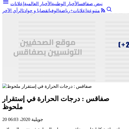
menu
نبض صفاقس
الأخبار الوطنية
الأخبار العالمية
إعلانات
متنوعة
اعلانات+
رياضة
الوفيات
قضايا و حوادث
الرأي الآخر
صفاقس : درجات الحرارة في إستقرار
ملحوظ
20 جويلية 2020، 06:03