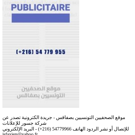
موقع الصحفيين التونسيين بصفاقس - جريدة الكترونية تصدر عن
شركة جسور للإعلانات
للإتصال أو نشر الردود الهاتف 54779966 (216+) - البريد الإلكتروني
jsfaxien@yahoo.fr