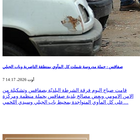
صفاقس : حملة مدروسة شملت كل المآوي بمنطقة الناصرية وباب الجبلي
7 أوت 2026، 14:17
قامت صباح اليوم فرقة الشرطة البلديّة بصفاقس وتشكيلة من
الامن الامومي وبعض مصالح بلدية صفاقس بحملة منظمة ومركّزة
على كل المآوي المتواجدة بمحيط باب الجبلي وسيدي اللخمي…