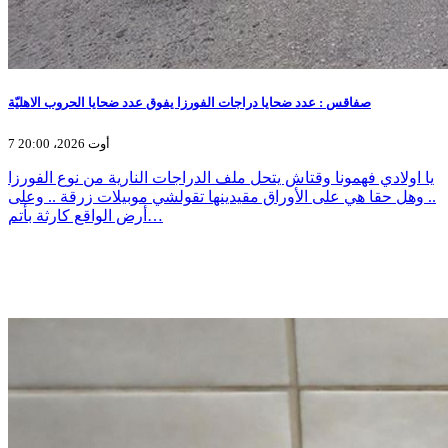
صفاقس : عدد ضحايا دراجات الفورزا يفوق عدد ضحايا الحروب الاهليّة
7 أوت 2026، 20:00
يا اولادي فهمونا وقتاش يتحل ملف الدراجات النارية من نوع الفورزا
.. وهل حقا هي على الأوراق مقيدينها تقولشي موبيلات زرقة .. وعلى
أرض الواقع كارثة بأتم…