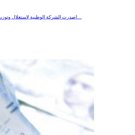
اصدرت الشركة الوطنية لاستغلال وتوزيع المياه بلاغا موجها لحرفائها بإقليمي المهدية وصفاقس الشمالية جاء فيه أنه تبعا لإنقطاع التيار الكهربائي الذي سجل مساء هذا اليوم الأحد 26…