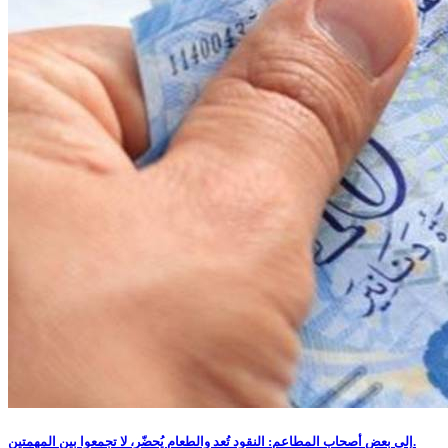
إلى بعض أصحاب المطاعم: النقود تُعد والطعام يُحضّر، لا تجمعوا بين المهمتين.