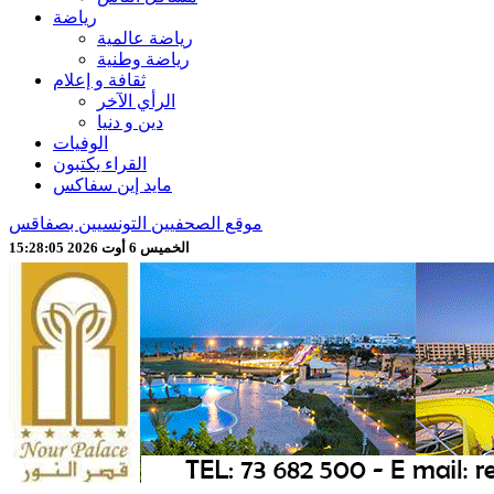
رياضة
رياضة عالمية
رياضة وطنية
ثقافة و إعلام
الرأي الآخر
دين و دنيا
الوفيات
القراء يكتبون
مايد إين سفاكس
موقع الصحفيين التونسيين بصفاقس
الخميس 6 أوت 2026 15:28:08