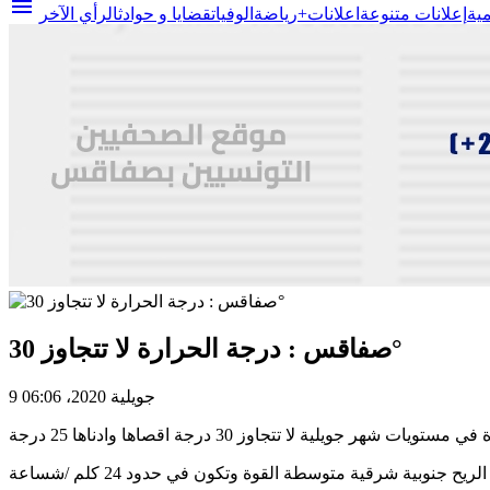
menu
مية
إعلانات متنوعة
اعلانات+
رياضة
الوفيات
قضايا و حوادث
الرأي الآخر
صفاقس : درجة الحرارة لا تتجاوز 30°
9 جويلية 2020، 06:06
 شهر جويلية لا تتجاوز 30 درجة اقصاها وادناها 25 درجة
الريح جنوبية شرقية متوسطة القوة وتكون في حدود 24 كلم /شساعة