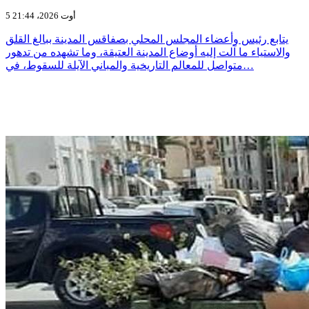
5 أوت 2026، 21:44
يتابع رئيس وأعضاء المجلس المحلي بصفاقس المدينة ببالغ القلق
والاستياء ما آلت إليه أوضاع المدينة العتيقة، وما تشهده من تدهور
متواصل للمعالم التاريخية والمباني الآيلة للسقوط، في…