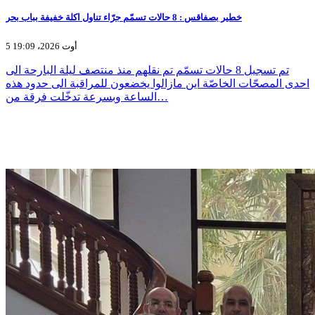
خطير بصفاقس : 8 حالات تسمّم جرّاء تناول اكلة خفيفة بباب بحر
5 أوت 2026، 19:09
تم تسجيل 8 حالات تسمّم تم نقلهم منذ منتصف ليلة البارحة الى
احدى المصحّات الخاصّة اين مازالوا يخضعون للمراقبة الى حدود هذه
الساعة وبسرعة تدخّلت فرقة من…