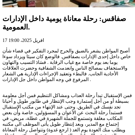
صفاقس: رحلة معاناة يومية داخل الإدارات
العمومية.
17 افريل 2025، 19:00
أصبح المواطن يشعر بالضيق والحرج لمجرد التفكير في قضاء شأن
خاص داخل إحدى الإدارات بصفاقس. فالوضع كان سيئا ويزداد سوءا
يوما بعد يوم خاصة مع غياب الرقابة . فسَادَ التسيب والتهاون
والاستخفاف بمصالح الناس وانعدمت الشفافية وحضرت العلاقات
الأحادية الجانب. فالبطء وتعقيد الإجراءات الإدارية هي الشعار
المرفوع في وجه المواطن داخل جل الإدارات .
فمن الإستقبال تبدأ رحلة العذاب ومشاكل التنظيم فمن أجل معلومة
بسيطة أو من أجل إستمارة وجب الإنتظار في طابور طويل و أحيانا
تجد نفسك في الطريق. وحتى عند الإنتهاء من مكتب الإستقبال
فستبدأ رحلة البحث عن الأعوان و المسؤولين، خاصة وأن بعض
المكاتب مغلقة وتستمع للجملة الشهيرة في عطلة، مريض، في
إجتماع مع المدير، وبعد إنتظار طويل يأتى الموظف الى مكتبه
ويطلب منك العودة يوم الغد ( ارجع غدوة) وتتواصل رحلة المعاناة