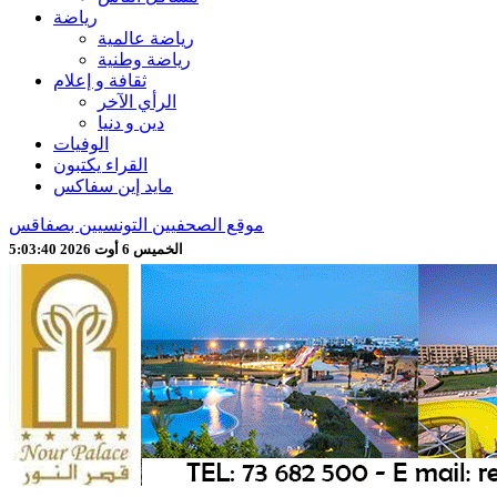
رياضة
رياضة عالمية
رياضة وطنية
ثقافة و إعلام
الرأي الآخر
دين و دنيا
الوفيات
القراء يكتبون
مايد إين سفاكس
موقع الصحفيين التونسيين بصفاقس
الخميس 6 أوت 2026 5:03:42