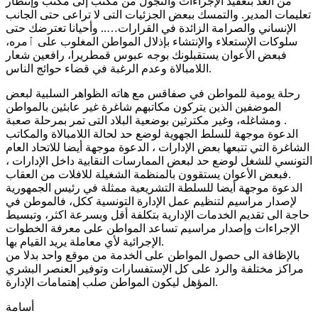
من الغد بتعقيد الإجراءات والتجول من مكتب إلى مكتب وإنتظار
تعليمات المدير. والتمسك ببعض الجزئيات التى لا تراعى حتى الجانب
الإنساني والصرامة الزائدة في القرارات….. وأحيانا تعترضك حتى
سلوكات الإستعلاء والإنتشاء بإذلال المواطن المغلوب على ٱمره،
فبعض الأعوان يستقبلونك بوجه عبوس قمطريرا، رافعين شعار
اللامبالاة وعدم الرغبة في قضاء حوائج الناس.
رحلة يومية للمواطن في صفاقس مع هاته الظواهر السلبية لبعض
الموضفين الذين يتركون مكاتبهم شاغرة غير عابئين بالمواطن
ومشاغله، وغير مكترثين بوضعية البلاد التى تمر بمرحلة صعبة .
الدعوة موجهة للسلط الجهوية لوضع حد لحالة اللامبالاة والمكاتب
الشاغرة التي تتبعها بعض الإدارات ، الدعوة موجهة أيضا للاتحاد العام
التونسي للشغل لوضع حد لبعض الممارسات النقابية داخل الإدارات ،
فبعض الأعوان يستقوون بالمنظمة الشغيلة للافلات من العقاب.
الدعوة موجهة أيضا للسلطة التشريعية ممثلة في رئيس الجمهورية
لإصدار مراسيم لتنظيم عمل الإدارة التونسية ككل، فالموطن في
حاجة الى تقديم الخدمات الإدارية بتكلفة أقل وبسرعة اكثر، وتبسيط
الإجراءات وإصدار مراسيم تساعد المواطن على معرفة الخطوات
الإجرائية لأي معاملة يريد القيام بها.
بالإظافة الى حصول المواطن على الخدمة من موقع واحد بدلا من
مراكز مختلفة والرد على كل الإستفسارات وتوفير العنصر البشري
المؤهل ليكون المواطن صلب إهتمامات الإدارة.
أسامة