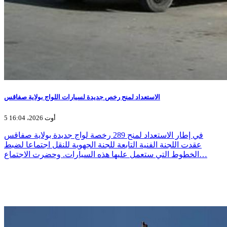
الاستعداد لمنح رخص جديدة لسيارات اللواج بولاية صفاقس
5 أوت 2026، 16:04
في إطار الاستعداد لمنح 289 رخصة لواج جديدة بولاية صفاقس
عقدت اللجنة الفنية التابعة للجنة الجهوية للنقل اجتماعا لضبط
الخطوط التي ستعمل عليها هذه السيارات. وحضرت الاجتماع…