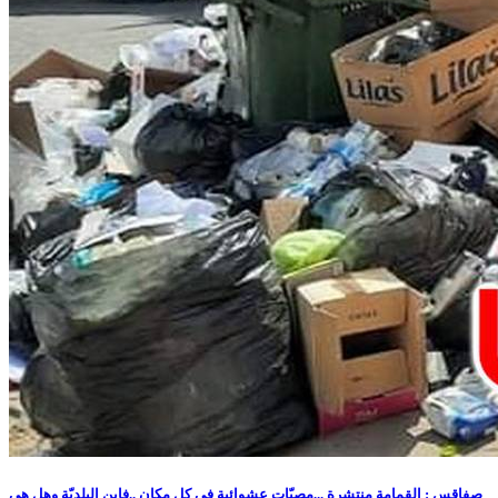
صفاقس : القمامة منتشرة ...مصبّات عشوائية في كل مكان ..فاين البلديّة وهل هي