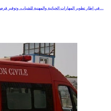
​في إطار تطوير المهارات الحياتية والمهنية للشباب، وتوفير فرص تكوين وتدريب نوعية تتماشى مع متطلبات سوق الشغل الشاملة والمتجددة .​وتحت إشراف معتمدية الحنشة، وبشراكة استراتيجية بين مركز…