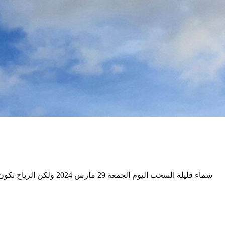
سماء قليلة السحب اليوم الجمعة 29 مارس 2024 ولكن الرياح تكون جنوبية شرقية وجنوبية بقرقنة سرعتها تتراوح بين 26 و 34 كلم/ساعة