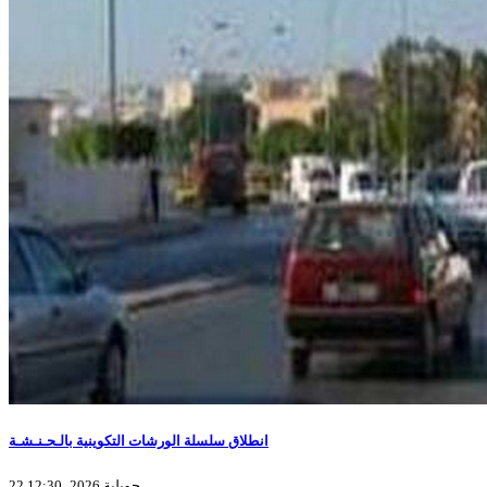
انطلاق سلسلة الورشات التكوينية بالـحـنـشـة
22 جويلية 2026، 12:30