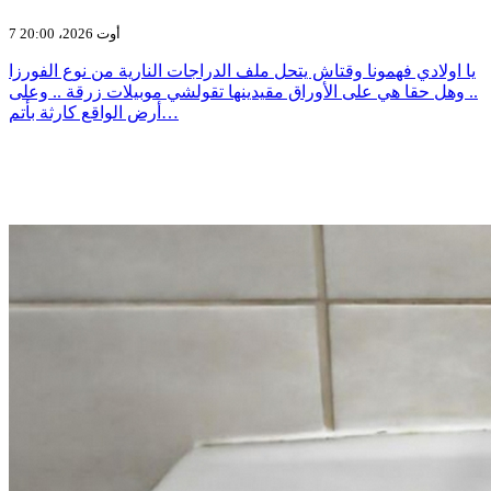
7 أوت 2026، 20:00
يا اولادي فهمونا وقتاش يتحل ملف الدراجات النارية من نوع الفورزا
.. وهل حقا هي على الأوراق مقيدينها تقولشي موبيلات زرقة .. وعلى
أرض الواقع كارثة بأتم…