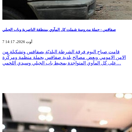
صفاقس : حملة مدروسة شملت كل المآوي بمنطقة الناصرية وباب الجبلي
7 أوت 2026، 14:17
قامت صباح اليوم فرقة الشرطة البلديّة بصفاقس وتشكيلة من
الامن الامومي وبعض مصالح بلدية صفاقس بحملة منظمة ومركّزة
على كل المآوي المتواجدة بمحيط باب الجبلي وسيدي اللخمي…