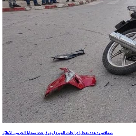
صفاقس : عدد ضحايا دراجات الفورزا يفوق عدد ضحايا الحروب الاهليّة