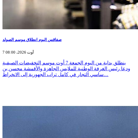
صفاقس اليوم انطلاق موسم الصولد
7 أوت 2026، 08:00
ينطلق بداية من اليوم الجمعة 7 أوت موسم التخفيضات الصيفية
ودعا رئيس الغرفة الوطنية للملابس الجاهزة والأقمشة محسن بن
ساسي التجار في كامل تراب الجهورية إلى الانخراط…