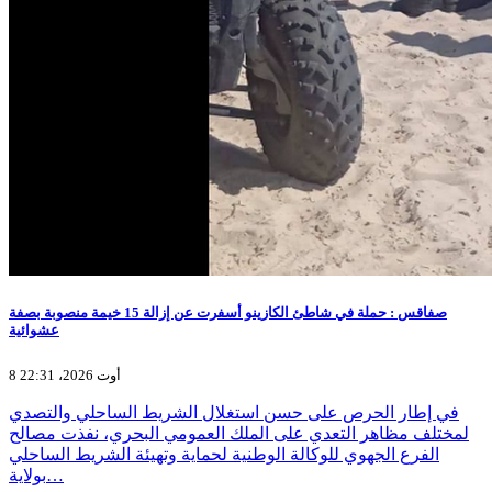
صفاقس : حملة في شاطئ الكازينو أسفرت عن إزالة 15 خيمة منصوبة بصفة
عشوائية
8 أوت 2026، 22:31
في إطار الحرص على حسن استغلال الشريط الساحلي والتصدي
لمختلف مظاهر التعدي على الملك العمومي البحري، نفذت مصالح
الفرع الجهوي للوكالة الوطنية لحماية وتهيئة الشريط الساحلي
بولاية…