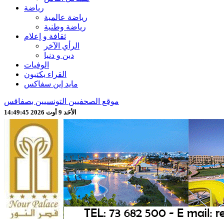
رياضة
رياضة عالمية
رياضة وطنية
ثقافة و إعلام
الرأي الآخر
دين و دنيا
الوفيات
القراء يكتبون
مايد إين سفاكس
موقع الصحفيين التونسيين بصفاقس
الأحَد 9 أوت 2026 14:49:47