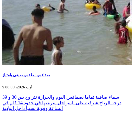
صفاقس : طقس صيفي بامتياز
9 أوت 2026، 06:00
سماء صافية تماما بصفاقس اليوم والحرارة تتراوح بين 30 و 39
درجة الرياح شرقية على السواحل سرعتها في حدود 14 كلم في
الساعة وقوية نسبيا داخل الولاية