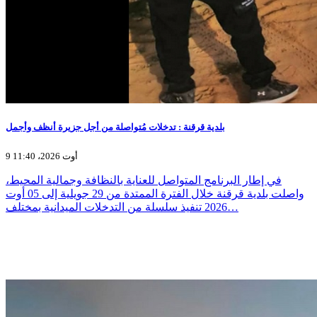
بلدية قرقنة : تدخلات مُتواصلة من أجل جزيرة أنظف وأجمل
9 أوت 2026، 11:40
في إطار البرنامج المتواصل للعناية بالنظافة وجمالية المحيط،
واصلت بلدية قرقنة خلال الفترة الممتدة من 29 جويلية إلى 05 أوت
2026 تنفيذ سلسلة من التدخلات الميدانية بمختلف…