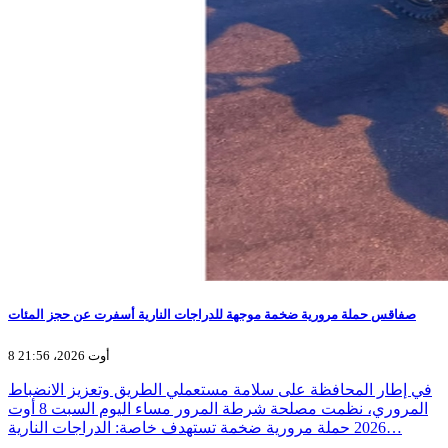
صفاقس حملة مرورية ضخمة موجهة للدراجات النارية أسفرت عن حجز المئات
8 أوت 2026، 21:56
في إطار المحافظة على سلامة مستعملي الطريق وتعزيز الانضباط
المروري، نظمت مصلحة شرطة المرور مساء اليوم السبت 8 أوت
2026 حملة مرورية ضخمة تستهدف خاصة: الدراجات النارية…