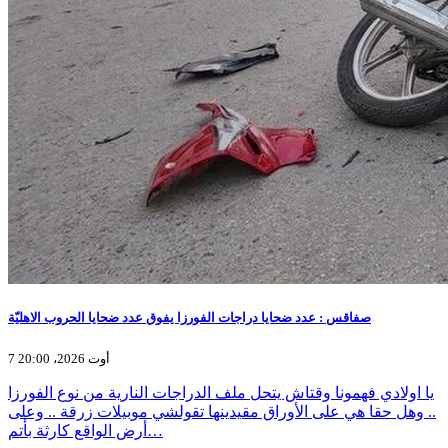
صفاقس : عدد ضحايا دراجات الفورزا يفوق عدد ضحايا الحروب الاهليّة
7 أوت 2026، 20:00
يا اولادي فهمونا وقتاش يتحل ملف الدراجات النارية من نوع الفورزا
.. وهل حقا هي على الأوراق مقيدينها تقولشي موبيلات زرقة .. وعلى
أرض الواقع كارثة بأتم…