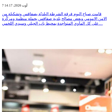
7 أوت 2026، 14:17
قامت صباح اليوم فرقة الشرطة البلديّة بصفاقس وتشكيلة من
الامن الامومي وبعض مصالح بلدية صفاقس بحملة منظمة ومركّزة
على كل المآوي المتواجدة بمحيط باب الجبلي وسيدي اللخمي…