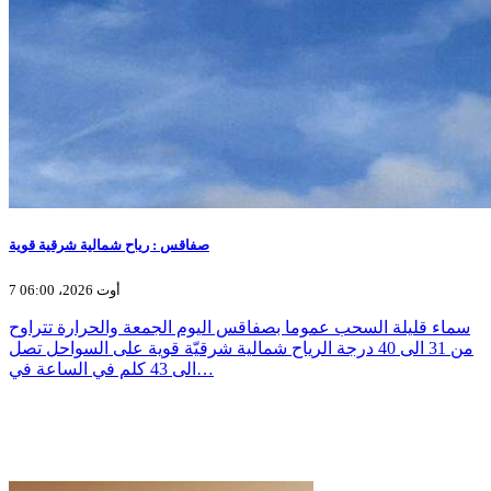
صفاقس : رياح شمالية شرقية قوية
7 أوت 2026، 06:00
سماء قليلة السحب عموما بصفاقس اليوم الجمعة والحرارة تتراوح
من 31 الى 40 درجة الرياح شمالية شرقيّة قوية على السواحل تصل
الى 43 كلم في الساعة في…