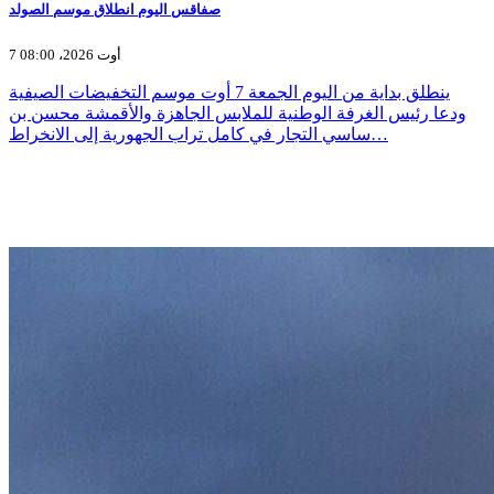
صفاقس اليوم انطلاق موسم الصولد
7 أوت 2026، 08:00
ينطلق بداية من اليوم الجمعة 7 أوت موسم التخفيضات الصيفية
ودعا رئيس الغرفة الوطنية للملابس الجاهزة والأقمشة محسن بن
ساسي التجار في كامل تراب الجهورية إلى الانخراط…