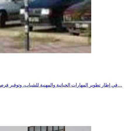
​في إطار تطوير المهارات الحياتية والمهنية للشباب، وتوفير فرص تكوين وتدريب نوعية تتماشى مع متطلبات سوق الشغل الشاملة والمتجددة .​وتحت إشراف معتمدية الحنشة، وبشراكة استراتيجية بين مركز…