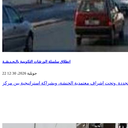
انطلاق سلسلة الورشات التكوينية بالـحـنـشـة
22 جويلية 2026، 12:30