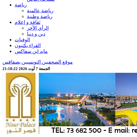
رياضة
رياضة عالمية
رياضة وطنية
ثقافة و إعلام
الرأي الآخر
دين و دنيا
الوفيات
القراء يكتبون
مايد إين سفاكس
موقع الصحفيين التونسيين بصفاقس
الجمعة 7 أوت 2026 21:18:24