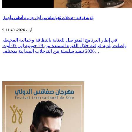
بلدية قرقنة : تدخلات مُتواصلة من أجل جزيرة أنظف وأجمل
9 أوت 2026، 11:40
في إطار البرنامج المتواصل للعناية بالنظافة وجمالية المحيط،
واصلت بلدية قرقنة خلال الفترة الممتدة من 29 جويلية إلى 05 أوت
2026 تنفيذ سلسلة من التدخلات الميدانية بمختلف…