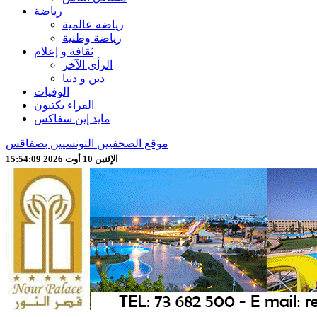
رياضة
رياضة عالمية
رياضة وطنية
ثقافة و إعلام
الرأي الآخر
دين و دنيا
الوفيات
القراء يكتبون
مايد إين سفاكس
موقع الصحفيين التونسيين بصفاقس
الإثنين 10 أوت 2026 15:54:11