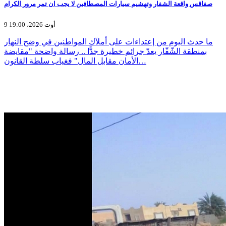
صفاقس واقعة الشفار وتهشيم سيارات المصطافين لا يجب ان تمر مرور الكرام
9 أوت 2026، 19:00
ما حدث اليوم من إعتداءات على أملآك المواطنين في وضح النهار
بمنطقة الشّفّار يعدّ جرائم خطيرة جدًّا .. رسالة واضحة "مقايضة
الأمان مقابل المال" فغياب سلطة القانون…