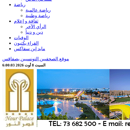
رياضة
رياضة عالمية
رياضة وطنية
ثقافة و إعلام
الرأي الآخر
دين و دنيا
الوفيات
القراء يكتبون
مايد إين سفاكس
موقع الصحفيين التونسيين بصفاقس
السبت 8 أوت 2026 6:00:05