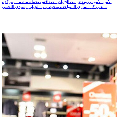
الامن الامومي وبعض مصالح بلدية صفاقس بحملة منظمة ومركّزة
على كل المآوي المتواجدة بمحيط باب الجبلي وسيدي اللخمي…