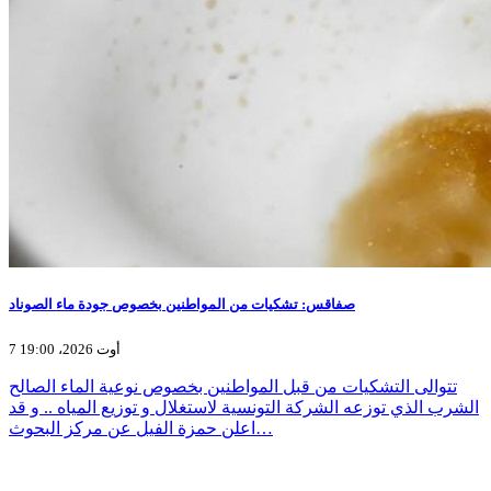
صفاقس: تشكيات من المواطنين بخصوص جودة ماء الصوناد
7 أوت 2026، 19:00
تتوالى التشكيات من قبل المواطنين بخصوص نوعية الماء الصالح
الشرب الذي توزعه الشركة التونسية لاستغلال و توزيع المياه .. و قد
اعلن حمزة الفيل عن مركز البحوث…