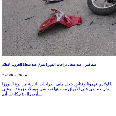
صفاقس : عدد ضحايا دراجات الفورزا يفوق عدد ضحايا الحروب الاهليّة
7 أوت 2026، 20:00
يا اولادي فهمونا وقتاش يتحل ملف الدراجات النارية من نوع الفورزا
.. وهل حقا هي على الأوراق مقيدينها تقولشي موبيلات زرقة .. وعلى
أرض الواقع كارثة بأتم…