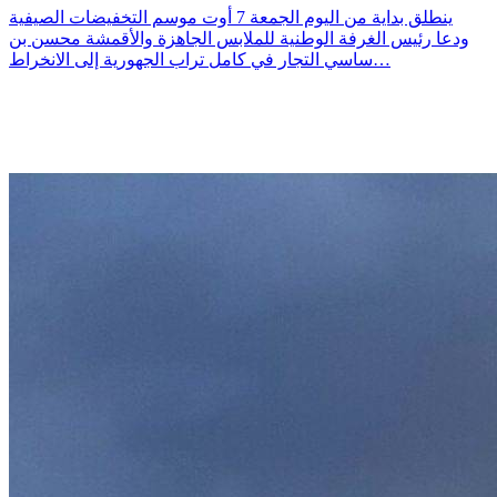
ينطلق بداية من اليوم الجمعة 7 أوت موسم التخفيضات الصيفية
ودعا رئيس الغرفة الوطنية للملابس الجاهزة والأقمشة محسن بن
ساسي التجار في كامل تراب الجهورية إلى الانخراط…