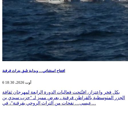
افتتاح استثنائي… وبداية تليق بتراث قرقنة
6 أوت 2026، 18:30
بكل فخر واعتزاز، افتُتحت فعاليات الدورة الرابعة لمهرجان ثقافة
الجزر المتوسطية بالقراطن قرقنة ، بعرض مميز لـ "حزب سيدي بن
عيسى… نفحات من التراث الروحي بقرقنة"، في…