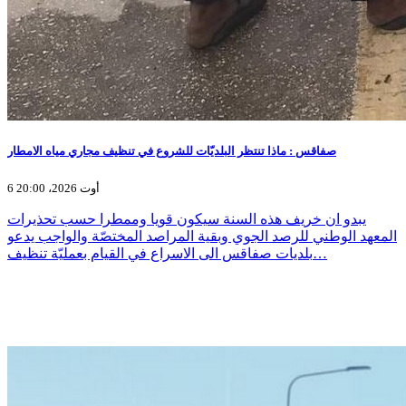
صفاقس : ماذا تنتظر البلديّات للشروع في تنظيف مجاري مياه الامطار
6 أوت 2026، 20:00
يبدو ان خريف هذه السنة سيكون قويا وممطرا حسب تحذيرات
المعهد الوطني للرصد الجوي وبقية المراصد المختصّة والواجب يدعو
بلديات صفاقس الى الاسراع في القيام بعمليّة تنظيف…