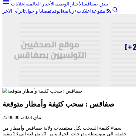
menu
نبض صفاقس
الأخبار الوطنية
الأخبار العالمية
إعلانات
متنوعة
اعلانات+
رياضة
الوفيات
قضايا و حوادث
الرأي الآخر
صفاقس : سحب كثيفة وأمطار متوقعة
25 ماي 2023، 06:00
سماء كثيفة السحب بكل معتمديات ولاية صفاقس وأمطار من
خفيفة الى متوسطة ودرجات الحرارة من 20 بقرقنة الى 23 ببقية