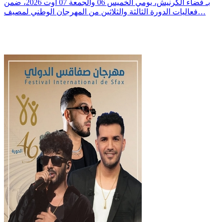
بـ فضاء الكرنيش، يومي الخميس 06 والجمعة 07 أوت 2026، ضمن
فعاليات الدورة الثالثة والثلاثين من المهرجان الوطني لمصيف…