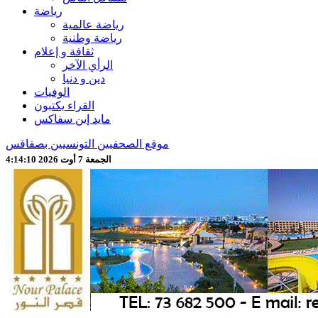
رياضة
رياضة عالمية
رياضة وطنية
ثقافة و إعلام
الرأي الآخر
دين و دنيا
الوفيات
القراء يكتبون
مايد إين سفاكس
موقع الصحفيين التونسيين بصفاقس
الجمعة 7 أوت 2026 4:14:12