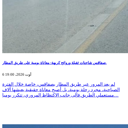
صفاقس شاحنات ثقيلة وروائح كريهة: معاناة يومية على طريق المطار.
6 أوت 2026، 19:00
لم يعد المرور عبر طريق المطار بصفاقس، خاصة خلال الفترة
الصباحية، مجرد رحلة يومية، بل أصبح معاناة حقيقية يعيشها آلاف
مستعملي الطريق.فإلى جانب الاكتظاظ المروري، تتكرر يوميا…