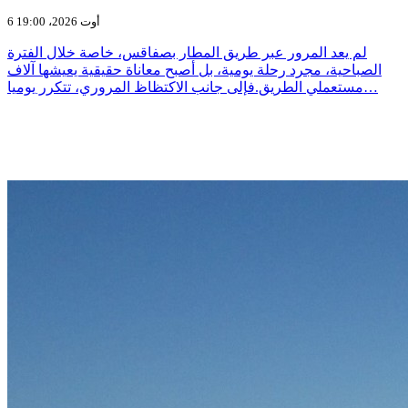
6 أوت 2026، 19:00
لم يعد المرور عبر طريق المطار بصفاقس، خاصة خلال الفترة
الصباحية، مجرد رحلة يومية، بل أصبح معاناة حقيقية يعيشها آلاف
مستعملي الطريق.فإلى جانب الاكتظاظ المروري، تتكرر يوميا…