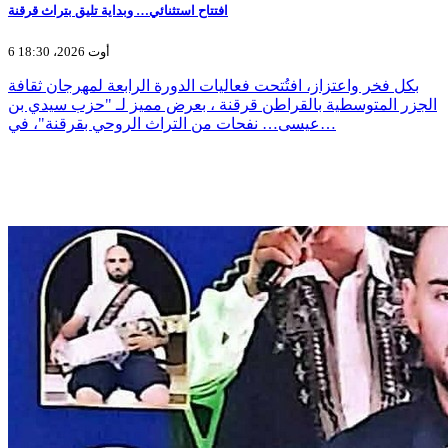
افتتاح استثنائي… وبداية تليق بتراث قرقنة
6 أوت 2026، 18:30
بكل فخر واعتزاز، افتُتحت فعاليات الدورة الرابعة لمهرجان ثقافة
الجزر المتوسطية بالقراطن قرقنة ، بعرض مميز لـ "حزب سيدي بن
عيسى… نفحات من التراث الروحي بقرقنة"، في…