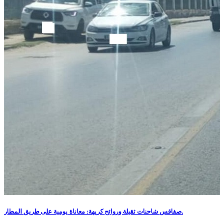
صفاقس شاحنات ثقيلة وروائح كريهة: معاناة يومية على طريق المطار.