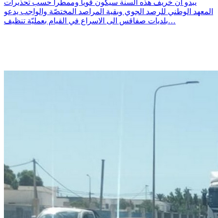
يبدو ان خريف هذه السنة سيكون قويا وممطرا حسب تحذيرات
المعهد الوطني للرصد الجوي وبقية المراصد المختصّة والواجب يدعو
بلديات صفاقس الى الاسراع في القيام بعمليّة تنظيف…