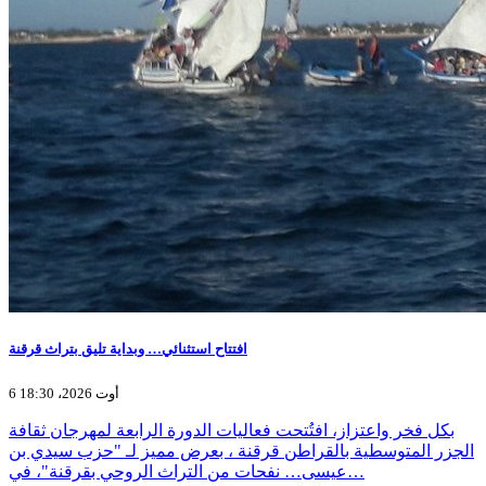
افتتاح استثنائي… وبداية تليق بتراث قرقنة
6 أوت 2026، 18:30
بكل فخر واعتزاز، افتُتحت فعاليات الدورة الرابعة لمهرجان ثقافة
الجزر المتوسطية بالقراطن قرقنة ، بعرض مميز لـ "حزب سيدي بن
عيسى… نفحات من التراث الروحي بقرقنة"، في…