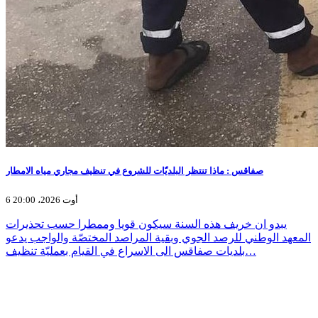
صفاقس : ماذا تنتظر البلديّات للشروع في تنظيف مجاري مياه الامطار
6 أوت 2026، 20:00
يبدو ان خريف هذه السنة سيكون قويا وممطرا حسب تحذيرات
المعهد الوطني للرصد الجوي وبقية المراصد المختصّة والواجب يدعو
بلديات صفاقس الى الاسراع في القيام بعمليّة تنظيف…