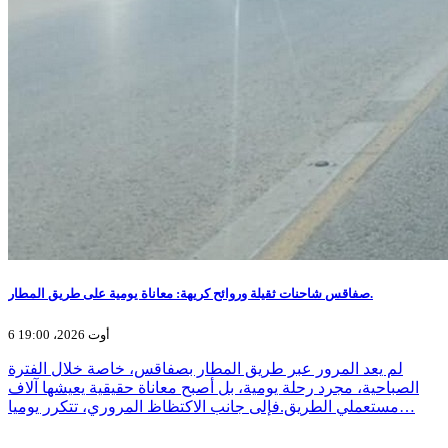
صفاقس شاحنات ثقيلة وروائح كريهة: معاناة يومية على طريق المطار.
6 أوت 2026، 19:00
لم يعد المرور عبر طريق المطار بصفاقس، خاصة خلال الفترة
الصباحية، مجرد رحلة يومية، بل أصبح معاناة حقيقية يعيشها آلاف
مستعملي الطريق.فإلى جانب الاكتظاظ المروري، تتكرر يوميا…