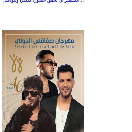
المنتظر ان تحقق حضورا متميزا ويتواصل…