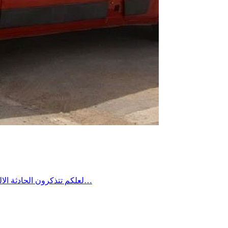
لعلكم تتذكرون الحادثة الاليمة التي جدت منذ مدة في معتمدية منزل شاكر من ولاية صفاقس حين غرق شاب في فستقية ماء وخيّم الحُزن آنذاك على المنطقة وطالب…