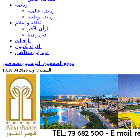
رياضة
رياضة عالمية
رياضة وطنية
ثقافة و إعلام
الرأي الآخر
دين و دنيا
الوفيات
القراء يكتبون
مايد إين سفاكس
موقع الصحفيين التونسيين بصفاقس
السبت 8 أوت 2026 13:10:36