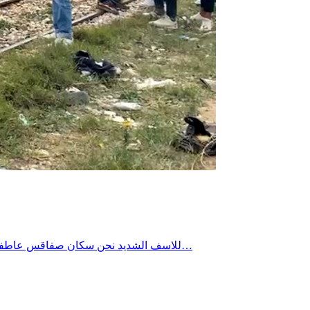
للاسف الشديد نحن سكان صفاقس عاطفيون بدرجة كبيرة نندفع بشراسة كلما دهس القطار احد افراد المجتمع ونصيح وننظم المسيرات ونحتج ونطالب ثمّ فجأة ننطفئ في لمح البصر…