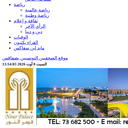
رياضة
رياضة عالمية
رياضة وطنية
ثقافة و إعلام
الرأي الآخر
دين و دنيا
الوفيات
القراء يكتبون
مايد إين سفاكس
موقع الصحفيين التونسيين بصفاقس
السبت 8 أوت 2026 13:54:06