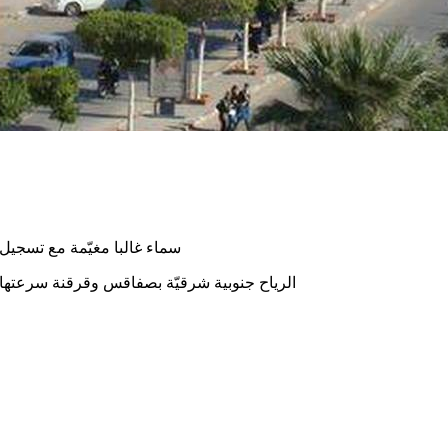
سماء غالبا مغيّمة مع تسجيل ارتفاع طفيف في
الرياح جنوبية شرقيّة بصفاقس وقرقنة سرعتها 17و14 كلم في الساعة بينما تكون جنوبية سرعتها 21 كلم في الساع