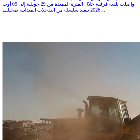
واصلت بلدية قرقنة خلال الفترة الممتدة من 29 جويلية إلى 05 أوت
2026 تنفيذ سلسلة من التدخلات الميدانية بمختلف…