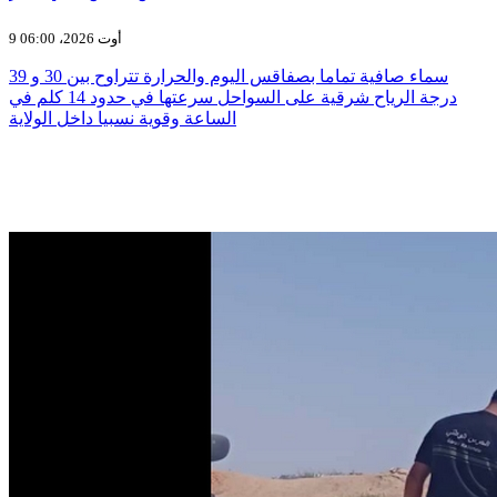
9 أوت 2026، 06:00
سماء صافية تماما بصفاقس اليوم والحرارة تتراوح بين 30 و 39
درجة الرياح شرقية على السواحل سرعتها في حدود 14 كلم في
الساعة وقوية نسبيا داخل الولاية