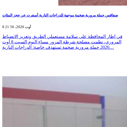
صفاقس حملة مرورية ضخمة موجهة للدراجات النارية أسفرت عن حجز المئات
8 أوت 2026، 21:56
في إطار المحافظة على سلامة مستعملي الطريق وتعزيز الانضباط
المروري، نظمت مصلحة شرطة المرور مساء اليوم السبت 8 أوت
2026 حملة مرورية ضخمة تستهدف خاصة: الدراجات النارية…