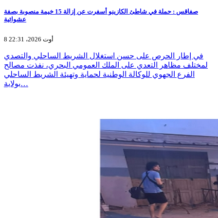
صفاقس : حملة في شاطئ الكازينو أسفرت عن إزالة 15 خيمة منصوبة بصفة
عشوائية
8 أوت 2026، 22:31
في إطار الحرص على حسن استغلال الشريط الساحلي والتصدي
لمختلف مظاهر التعدي على الملك العمومي البحري، نفذت مصالح
الفرع الجهوي للوكالة الوطنية لحماية وتهيئة الشريط الساحلي
بولاية…