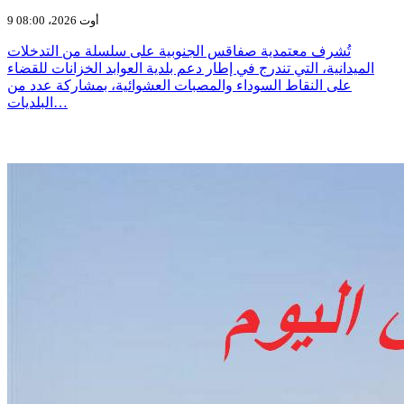
9 أوت 2026، 08:00
تُشرف معتمدية صفاقس الجنوبية على سلسلة من التدخلات
الميدانية، التي تندرج في إطار دعم بلدية العوابد الخزانات للقضاء
على النقاط السوداء والمصبات العشوائية، بمشاركة عدد من
البلديات…