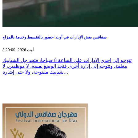
صفاقس بعض الإدارات في أوت: حضور بالتقسيط وخدمة بالمزاج
8 أوت 2026، 20:00
تتوجه إلى إحدى الإدارات على الساعة 8 صباحا، فتجد جل الشبابيك
مغلقة. وتتوجه إلى إدارة أخرى فتجد الوضع نفسه، لا موظفين، لا
شبابيك مفتوحة، ولا حتى إشارة…