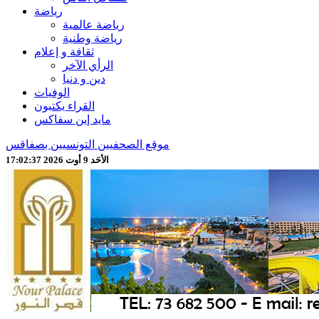
رياضة
رياضة عالمية
رياضة وطنية
ثقافة و إعلام
الرأي الآخر
دين و دنيا
الوفيات
القراء يكتبون
مايد إين سفاكس
موقع الصحفيين التونسيين بصفاقس
الأحَد 9 أوت 2026 17:02:39