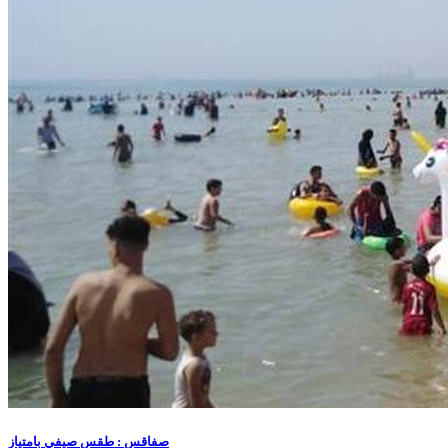
صفاقس : طقس صيفي بامتياز