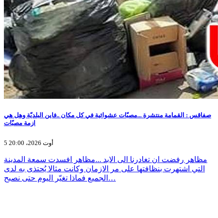
صفاقس : القمامة منتشرة ...مصبّات عشوائية في كل مكان ..فاين البلديّة وهل هي
ازمة مصبّات
5 أوت 2026، 20:00
مظاهر رفضت ان تغادرنا الى الابد ...مظاهر افسدت سمعة المدينة
التي اشتهرت بنظافتها على مر الازمان وكانت مثالا يُحتذى به لدى
الجميع فماذا تغيّر اليوم حتى نصبح…