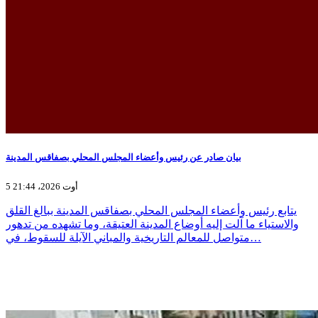
بيان صادر عن رئيس وأعضاء المجلس المحلي بصفاقس المدينة
5 أوت 2026، 21:44
يتابع رئيس وأعضاء المجلس المحلي بصفاقس المدينة ببالغ القلق
والاستياء ما آلت إليه أوضاع المدينة العتيقة، وما تشهده من تدهور
متواصل للمعالم التاريخية والمباني الآيلة للسقوط، في…