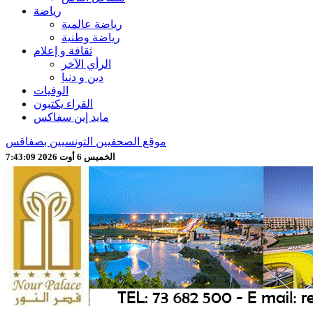
رياضة
رياضة عالمية
رياضة وطنية
ثقافة و إعلام
الرأي الآخر
دين و دنيا
الوفيات
القراء يكتبون
مايد إين سفاكس
موقع الصحفيين التونسيين بصفاقس
الخميس 6 أوت 2026 7:43:11