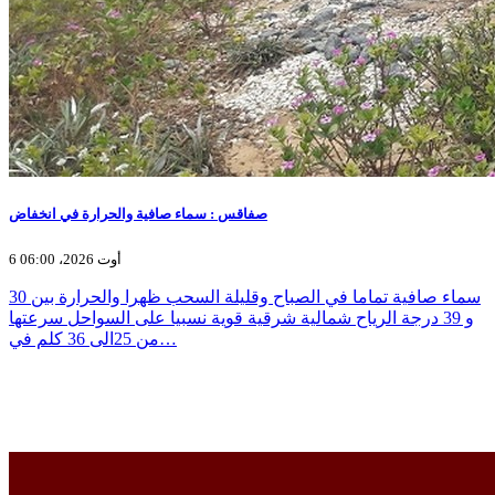
صفاقس : سماء صافية والحرارة في انخفاض
6 أوت 2026، 06:00
سماء صافية تماما في الصباح وقليلة السحب ظهرا والحرارة بين 30
و 39 درجة الرياح شمالية شرقية قوية نسبيا على السواحل سرعتها
من 25الى 36 كلم في…