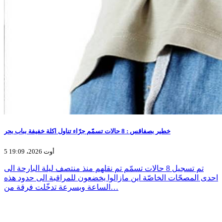
خطير بصفاقس : 8 حالات تسمّم جرّاء تناول اكلة خفيفة بباب بحر
5 أوت 2026، 19:09
تم تسجيل 8 حالات تسمّم تم نقلهم منذ منتصف ليلة البارحة الى
احدى المصحّات الخاصّة اين مازالوا يخضعون للمراقبة الى حدود هذه
الساعة وبسرعة تدخّلت فرقة من…