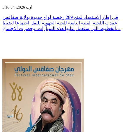
5 أوت 2026، 16:04
في إطار الاستعداد لمنح 289 رخصة لواج جديدة بولاية صفاقس
عقدت اللجنة الفنية التابعة للجنة الجهوية للنقل اجتماعا لضبط
الخطوط التي ستعمل عليها هذه السيارات. وحضرت الاجتماع…