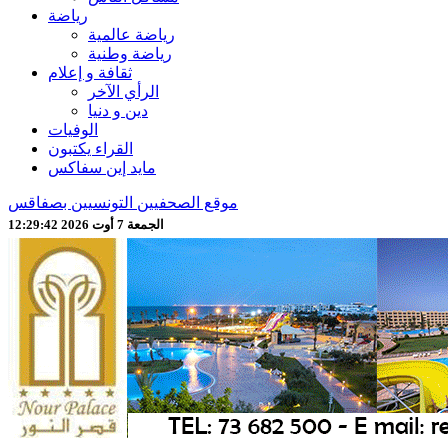
رياضة
رياضة عالمية
رياضة وطنية
ثقافة و إعلام
الرأي الآخر
دين و دنيا
الوفيات
القراء يكتبون
مايد إين سفاكس
موقع الصحفيين التونسيين بصفاقس
الجمعة 7 أوت 2026 12:29:44