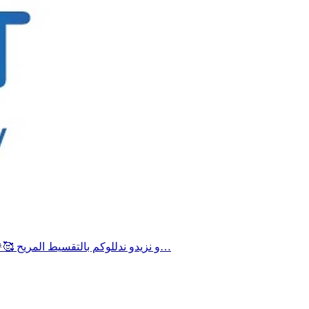
ما تفلتوش أقوى البرومووات في صيف 2026🤯 من غير ما تلوج أحسن الأسعار ما تلقاها كان معانا🥳مع وكالة الاسفار New Act Travelو نزيدو ندللوكم بالتقسيط المريح 🥰🎉تحب…