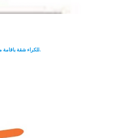
للكراء شقة باقامة محسونة طريق الافران كم 3.5 بصفاقس (قاعة استقبال + 2 غرف ) مجهزة بجميع الكماليات مع مأوى تحت ارضي للسيارة للاتصال 50239223.