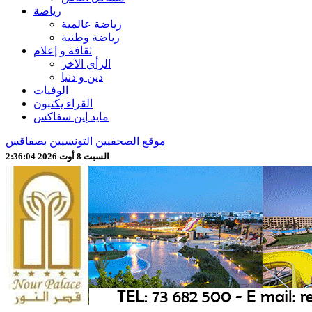
رياضة
رياضة عالمية
رياضة وطنية
ثقافة و إعلام
الرأي الآخر
دين و دنيا
الوفيات
القراء يكتبون
مايد إين سفاكس
موقع الصحفيين التونسيين بصفاقس
السبت 8 أوت 2026 2:36:06