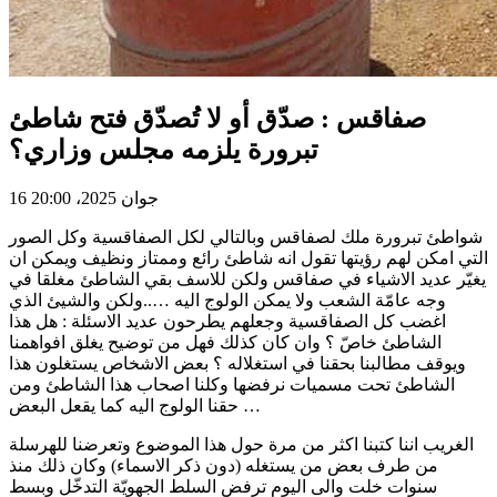
صفاقس : صدّق أو لا تُصدّق فتح شاطئ
تبرورة يلزمه مجلس وزاري؟
16 جوان 2025، 20:00
شواطئ تبرورة ملك لصفاقس وبالتالي لكل الصفاقسية وكل الصور
التي امكن لهم رؤيتها تقول انه شاطئ رائع وممتاز ونظيف ويمكن ان
يغيّر عديد الاشياء في صفاقس ولكن للاسف بقي الشاطئ مغلقا في
وجه عامّة الشعب ولا يمكن الولوج اليه …..ولكن والشيئ الذي
اغضب كل الصفاقسية وجعلهم يطرحون عديد الاسئلة : هل هذا
الشاطئ خاصّ ؟ وان كان كذلك فهل من توضيح يغلق افواهمنا
ويوقف مطالبنا بحقنا في استغلاله ؟ بعض الاشخاص يستغلون هذا
الشاطئ تحت مسميات نرفضها وكلنا اصحاب هذا الشاطئ ومن
حقنا الولوج اليه كما يقعل البعض …
الغريب اننا كتبنا اكثر من مرة حول هذا الموضوع وتعرضنا للهرسلة
من طرف بعض من يستغله (دون ذكر الاسماء) وكان ذلك منذ
سنوات خلت والى اليوم ترفض السلط الجهويّة التدخّل وبسط