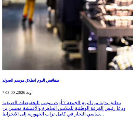
صفاقس اليوم انطلاق موسم الصولد
7 أوت 2026، 08:00
ينطلق بداية من اليوم الجمعة 7 أوت موسم التخفيضات الصيفية
ودعا رئيس الغرفة الوطنية للملابس الجاهزة والأقمشة محسن بن
ساسي التجار في كامل تراب الجهورية إلى الانخراط…