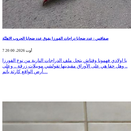
صفاقس : عدد ضحايا دراجات الفورزا يفوق عدد ضحايا الحروب الاهليّة
7 أوت 2026، 20:00
يا اولادي فهمونا وقتاش يتحل ملف الدراجات النارية من نوع الفورزا
.. وهل حقا هي على الأوراق مقيدينها تقولشي موبيلات زرقة .. وعلى
أرض الواقع كارثة بأتم…