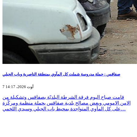
صفاقس : حملة مدروسة شملت كل المآوي بمنطقة الناصرية وباب الجبلي
7 أوت 2026، 14:17
قامت صباح اليوم فرقة الشرطة البلديّة بصفاقس وتشكيلة من
الامن الامومي وبعض مصالح بلدية صفاقس بحملة منظمة ومركّزة
على كل المآوي المتواجدة بمحيط باب الجبلي وسيدي اللخمي…