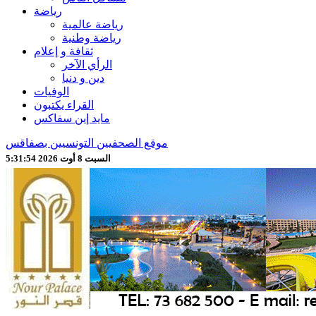
رياضة
رياضة عالمية
رياضة وطنية
ثقافة و إعلام
الرأي الآخر
دين و دنيا
الوفيات
القراء يكتبون
مايد إين سفاكس
موقع الصحفيين التونسيين بصفاقس
السبت 8 أوت 2026 5:31:56