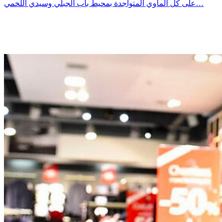
على كل المآوي المتواجدة بمحيط باب الجبلي وسيدي اللخمي…