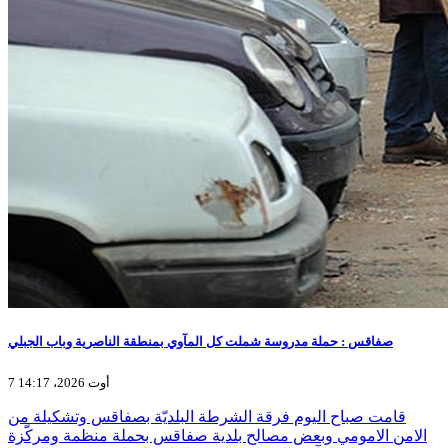
صفاقس : حملة مدروسة شملت كل المآوي بمنطقة الناصرية وباب الجبلي
7 أوت 2026، 14:17
قامت صباح اليوم فرقة الشرطة البلديّة بصفاقس وتشكيلة من
الامن الامومي وبعض مصالح بلدية صفاقس بحملة منظمة ومركّزة