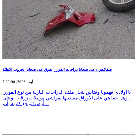
صفاقس : عدد ضحايا دراجات الفورزا يفوق عدد ضحايا الحروب الاهليّة
7 أوت 2026، 20:00
يا اولادي فهمونا وقتاش يتحل ملف الدراجات النارية من نوع الفورزا
.. وهل حقا هي على الأوراق مقيدينها تقولشي موبيلات زرقة .. وعلى
أرض الواقع كارثة بأتم…