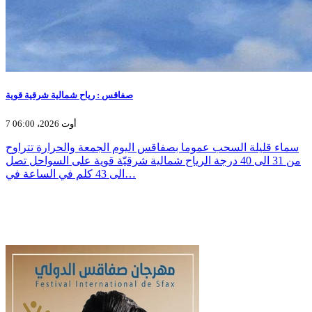
صفاقس : رياح شمالية شرقية قوية
7 أوت 2026، 06:00
سماء قليلة السحب عموما بصفاقس اليوم الجمعة والحرارة تتراوح
من 31 الى 40 درجة الرياح شمالية شرقيّة قوية على السواحل تصل
الى 43 كلم في الساعة في…