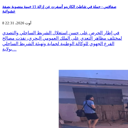
صفاقس : حملة في شاطئ الكازينو أسفرت عن إزالة 15 خيمة منصوبة بصفة
عشوائية
8 أوت 2026، 22:31
في إطار الحرص على حسن استغلال الشريط الساحلي والتصدي
لمختلف مظاهر التعدي على الملك العمومي البحري، نفذت مصالح
الفرع الجهوي للوكالة الوطنية لحماية وتهيئة الشريط الساحلي
بولاية…