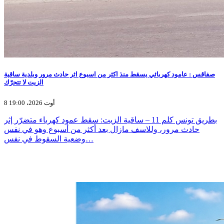
صفاقس : عامود كهربائي يسقط منذ اكثر من اسبوع اثر حادث مرور وبلدية ساقية
الزيت لا تتحرّك
8 أوت 2026، 19:00
بطريق تونس كلم 11 – ساقية الزيت: سقط عمود كهرباء متضرّر إثر
حادث مرور، وللاسف مازال بعد أكثر من أسبوع وهو في نفس
وضعية السقوط في نفس…