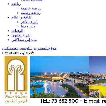
رياضة
رياضة عالمية
رياضة وطنية
ثقافة و إعلام
الرأي الآخر
دين و دنيا
الوفيات
القراء يكتبون
مايد إين سفاكس
موقع الصحفيين التونسيين بصفاقس
الأحَد 9 أوت 2026 0:27:30