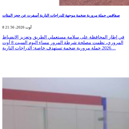
صفاقس حملة مرورية ضخمة موجهة للدراجات النارية أسفرت عن حجز المئات
8 أوت 2026، 21:56
في إطار المحافظة على سلامة مستعملي الطريق وتعزيز الانضباط
المروري، نظمت مصلحة شرطة المرور مساء اليوم السبت 8 أوت
2026 حملة مرورية ضخمة تستهدف خاصة: الدراجات النارية…