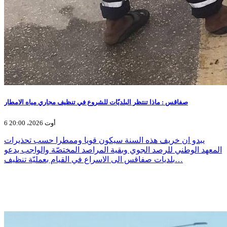
صفاقس : ماذا تنتظر البلديّات للشروع في تنظيف مجاري مياه الامطار
6 أوت 2026، 20:00
يبدو ان خريف هذه السنة سيكون قويا وممطرا حسب تحذيرات
المعهد الوطني للرصد الجوي وبقية المراصد المختصّة والواجب يدعو
بلديات صفاقس الى الاسراع في القيام بعمليّة تنظيف…