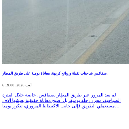
صفاقس شاحنات ثقيلة وروائح كريهة: معاناة يومية على طريق المطار.
6 أوت 2026، 19:00
لم يعد المرور عبر طريق المطار بصفاقس، خاصة خلال الفترة
الصباحية، مجرد رحلة يومية، بل أصبح معاناة حقيقية يعيشها آلاف
مستعملي الطريق.فإلى جانب الاكتظاظ المروري، تتكرر يوميا…