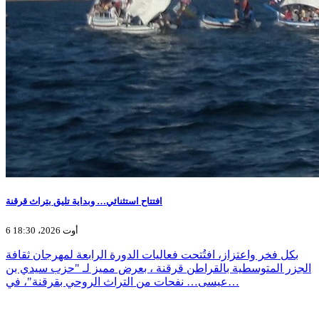
افتتاح استثنائي… وبداية تليق بتراث قرقنة
6 أوت 2026، 18:30
بكل فخر واعتزاز، افتُتحت فعاليات الدورة الرابعة لمهرجان ثقافة
الجزر المتوسطية بالقراطن قرقنة ، بعرض مميز لـ "حزب سيدي بن
عيسى… نفحات من التراث الروحي بقرقنة"، في…