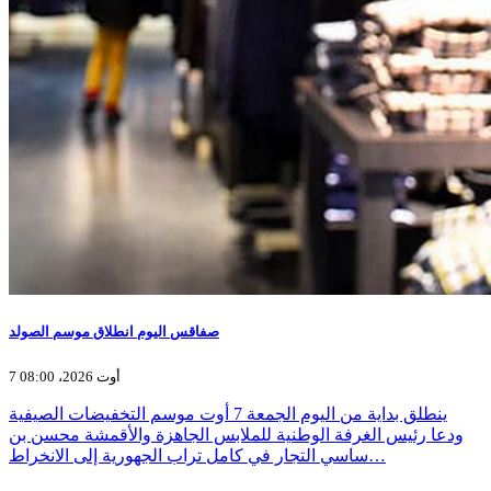
صفاقس اليوم انطلاق موسم الصولد
7 أوت 2026، 08:00
ينطلق بداية من اليوم الجمعة 7 أوت موسم التخفيضات الصيفية
ودعا رئيس الغرفة الوطنية للملابس الجاهزة والأقمشة محسن بن
ساسي التجار في كامل تراب الجهورية إلى الانخراط…