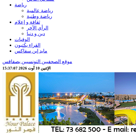
رياضة
رياضة عالمية
رياضة وطنية
ثقافة و إعلام
الرأي الآخر
دين و دنيا
الوفيات
القراء يكتبون
مايد إين سفاكس
موقع الصحفيين التونسيين بصفاقس
الإثنين 10 أوت 2026 15:37:11