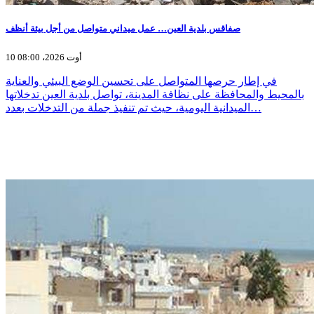
صفاقس بلدية العين… عمل ميداني متواصل من أجل بيئة أنظف
10 أوت 2026، 08:00
في إطار حرصها المتواصل على تحسين الوضع البيئي والعناية
بالمحيط والمحافظة على نظافة المدينة، تواصل بلدية العين تدخلاتها
الميدانية اليومية، حيث تم تنفيذ جملة من التدخلات بعدد…