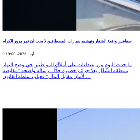
صفاقس واقعة الشفار وتهشيم سيارات المصطافين لا يجب ان تمر مرور الكرام
9 أوت 2026، 19:00
ما حدث اليوم من إعتداءات على أملآك المواطنين في وضح النهار
بمنطقة الشّفّار يعدّ جرائم خطيرة جدًّا .. رسالة واضحة "مقايضة
الأمان مقابل المال" فغياب سلطة القانون…