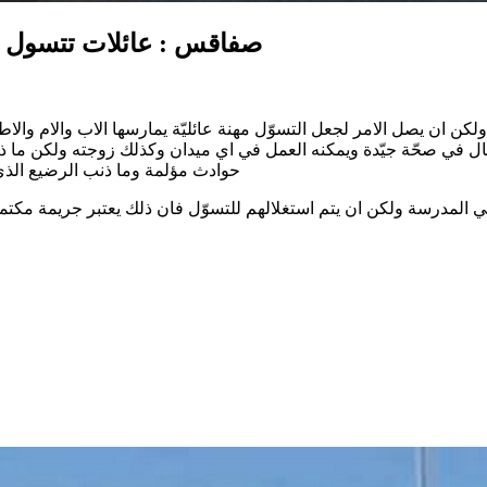
صفاقس : عائلات تتسول في
لكن ان يصل الامر لجعل التسوّل مهنة عائليّة يمارسها الاب والام والا
ال في صحّة جيّدة ويمكنه العمل في اي ميدان وكذلك زوجته ولكن ما ذنب
حوادث مؤلمة وما ذنب الرضيع الذي