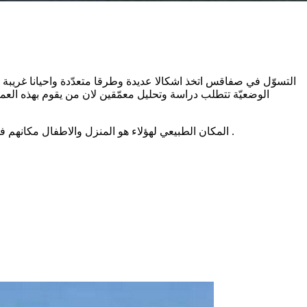
التسوّل في صفاقس اتخذ اشكالا عديدة وطرقا متعدّدة واحيانا غريبة و
الوضعيّة تتطلب دراسة وتحليل معمّقين لان من يقوم بهذه العم
المكان الطبيعي لهؤلاء هو المنزل والاطفال مكانهم في المدرسة ولكن ان يتم استغلالهم للتسوّل فان ذلك يعتبر جريمة مكتملة العناصر ومن واجب مندوب الطفولة ان يتدخّل ويمنع هذا الاستغلال .