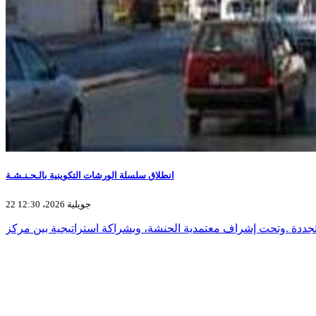
انطلاق سلسلة الورشات التكوينية بالـحـنـشـة
22 جويلية 2026، 12:30