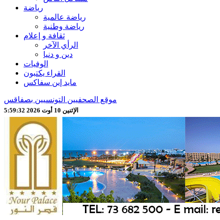
رياضة
رياضة عالمية
رياضة وطنية
ثقافة و إعلام
الرأي الآخر
دين و دنيا
الوفيات
القراء يكتبون
مايد إين سفاكس
موقع الصحفيين التونسيين بصفاقس
الإثنين 10 أوت 2026 5:59:34