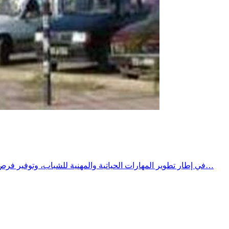
​في إطار تطوير المهارات الحياتية والمهنية للشباب، وتوفير فرص تكوين وتدريب نوعية تتماشى مع متطلبات سوق الشغل الشاملة والمتجددة .​وتحت إشراف معتمدية الحنشة، وبشراكة استراتيجية بين مركز…