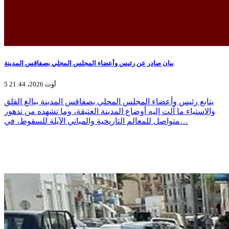
بيان صادر عن رئيس وأعضاء المجلس المحلي بصفاقس المدينة
5 أوت 2026، 21:44
يتابع رئيس وأعضاء المجلس المحلي بصفاقس المدينة ببالغ القلق
والاستياء ما آلت إليه أوضاع المدينة العتيقة، وما تشهده من تدهور
متواصل للمعالم التاريخية والمباني الآيلة للسقوط، في…