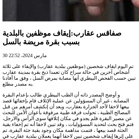
صفاقس عقارب:إيقاف موظفين بالبلدية
بسبب بقرة مريضة بالسل
30 مارس 2024، 22:52
تم اليوم ايقاف شخصين (موظفين ببلدية عقارب) والإبقاء على ثلاثة
أشخاص آخرين في حالة سراح كان تعمدا ذبح بقرة بمدينة عقارب
تبين حسب الفحص البيطري أنها مصابة بمرض السل ، وفق ما أفادنا
به مصدر مطلع.
و أوضح المصدر ذاته أن الطب البيطري طالب بإعدام البقرة
المصابة ، غير أن المسؤولين عن عملية الإتلاف قام بإخفائها قصد
بيعها لاحقا لأحد الجزارة بعقارب، وبعد أن إنكشف أمرهم من قبل
المصالح الطبية ، تحولت فرقة طبية مرفوقة بأعوان الأمن للبحث
عن مصير البقرة فلم يجدو في مكان إتلافها سوى الرأس والارجل،
فتم فتح بحث لتحديد المسؤوليات ، وقد تبين لاحقا أنه تم إخفاء بقية
الجثة قصد بيعها ، فتمت مداهمة مكان وجود بقية جثة البقرة، تم
على إثرها إيقاف شخصين تبين لاحقا أنهما يعملان ببلدية عقارب في