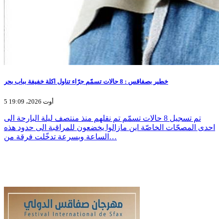
خطير بصفاقس : 8 حالات تسمّم جرّاء تناول اكلة خفيفة بباب بحر
5 أوت 2026، 19:09
تم تسجيل 8 حالات تسمّم تم نقلهم منذ منتصف ليلة البارحة الى
احدى المصحّات الخاصّة اين مازالوا يخضعون للمراقبة الى حدود هذه
الساعة وبسرعة تدخّلت فرقة من…