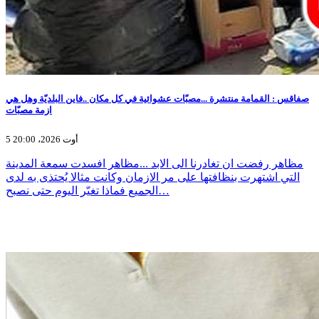
صفاقس : القمامة منتشرة ...مصبّات عشوائية في كل مكان ..فاين البلديّة وهل هي
ازمة مصبّات
5 أوت 2026، 20:00
مظاهر رفضت ان تغادرنا الى الابد ...مظاهر افسدت سمعة المدينة
التي اشتهرت بنظافتها على مر الازمان وكانت مثالا يُحتذى به لدى
الجميع فماذا تغيّر اليوم حتى نصبح…