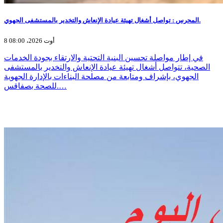
المحرس : تواصل أشغال تهيئة عيادة الإنعاش والتخدير بالمستشفى الجهوي.
8 أوت 2026، 08:00
في إطار مواصلة تحسين البنية التحتية والارتقاء بجودة الخدمات
الصحية، تتواصل أشغال تهيئة عيادة الإنعاش والتخدير بالمستشفى
الجهوي، بإشراف ومتابعة من مصلحة البناءات بالإدارة الجهوية
للصحة بصفاقس.…