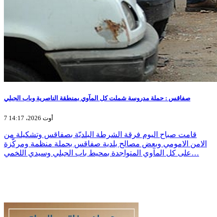
صفاقس : حملة مدروسة شملت كل المآوي بمنطقة الناصرية وباب الجبلي
7 أوت 2026، 14:17
قامت صباح اليوم فرقة الشرطة البلديّة بصفاقس وتشكيلة من
الامن الامومي وبعض مصالح بلدية صفاقس بحملة منظمة ومركّزة
على كل المآوي المتواجدة بمحيط باب الجبلي وسيدي اللخمي…