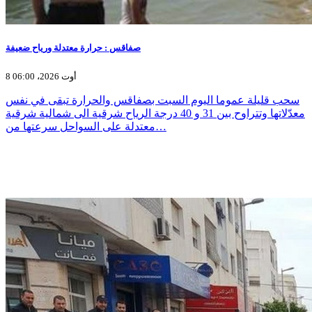
صفاقس : حرارة معتدلة ورياح ضعيفة
8 أوت 2026، 06:00
سحب قليلة عموما اليوم السبت بصفاقس والحرارة تبقى في نفس
معدّلاتها وتتراوح بين 31 و 40 درجة الرياح شرقية الى شمالية شرقية
معتدلة على السواحل سرعتها من…