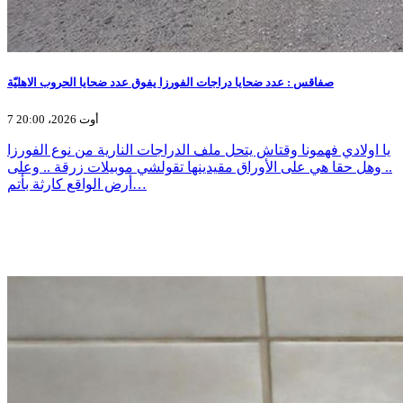
صفاقس : عدد ضحايا دراجات الفورزا يفوق عدد ضحايا الحروب الاهليّة
7 أوت 2026، 20:00
يا اولادي فهمونا وقتاش يتحل ملف الدراجات النارية من نوع الفورزا
.. وهل حقا هي على الأوراق مقيدينها تقولشي موبيلات زرقة .. وعلى
أرض الواقع كارثة بأتم…