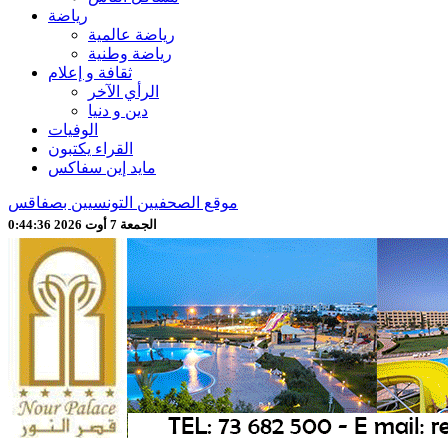
رياضة
رياضة عالمية
رياضة وطنية
ثقافة و إعلام
الرأي الآخر
دين و دنيا
الوفيات
القراء يكتبون
مايد إين سفاكس
موقع الصحفيين التونسيين بصفاقس
الجمعة 7 أوت 2026 0:44:38