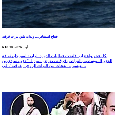
افتتاح استثنائي… وبداية تليق بتراث قرقنة
6 أوت 2026، 18:30
بكل فخر واعتزاز، افتُتحت فعاليات الدورة الرابعة لمهرجان ثقافة
الجزر المتوسطية بالقراطن قرقنة ، بعرض مميز لـ "حزب سيدي بن
عيسى… نفحات من التراث الروحي بقرقنة"، في…