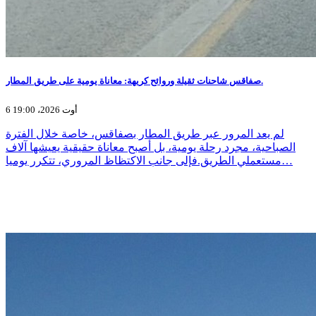
صفاقس شاحنات ثقيلة وروائح كريهة: معاناة يومية على طريق المطار.
6 أوت 2026، 19:00
لم يعد المرور عبر طريق المطار بصفاقس، خاصة خلال الفترة
الصباحية، مجرد رحلة يومية، بل أصبح معاناة حقيقية يعيشها آلاف
مستعملي الطريق.فإلى جانب الاكتظاظ المروري، تتكرر يوميا…