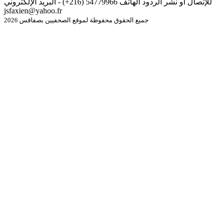
للإتصال أو نشر الردود الهاتف 54779966 (216+) - البريد الإلكتروني
jsfaxien@yahoo.fr
جميع الحقوق محفوظة لموقع الصحفيين بصفاقس 2026