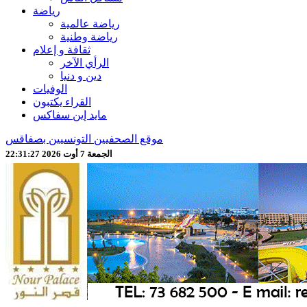
رياضة
رياضة عالمية
رياضة وطنية
ثقافة و إعلام
الرأي الآخر
دين و دنيا
الوفيات
القراء يكتبون
مايد إين سفاكس
موقع الصحفيين التونسيين بصفاقس
الجمعة 7 أوت 2026 22:31:29