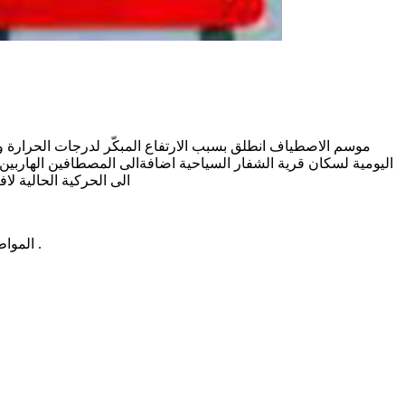
موسم الاصطياف انطلق بسبب الارتفاع المبكّر لدرجات الحرارة وق
اليومية لسكان قرية الشفار السياحية اضافةالى المصطافين الهاربي
الى الحركية الحالية ل
المواطن يتحمل مسؤولية كبيرة والدولة ايضا عبر وحداتها الامنية مطالبة بتشديد الدوريات ومراقبة الحركة حتى نحمي المواطن من الحوادث الاليمة .