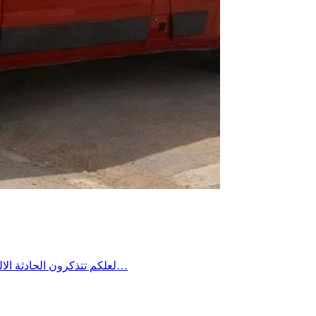
لعلكم تتذكرون الحادثة الاليمة التي جدت منذ مدة في معتمدية منزل شاكر من ولاية صفاقس حين غرق شاب في فستقية ماء وخيّم الحُزن آنذاك على المنطقة وطالب…