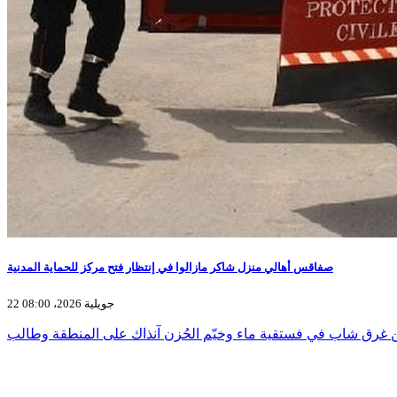
صفاقس أهالي منزل شاكر مازالوا في إنتظار فتح مركز للحماية المدنية
22 جويلية 2026، 08:00