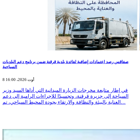
صفاقس رصد اعتمادات إضافية لفائدة بلدية قرقنة ضمن برنامج دعم البلديات
السياحية
8 أوت 2026، 16:00
في إطار متابعة مخرجات الزيارة الميدانية التي أداها السيد وزير
السياحة إلى جزيرة قرقنة، وتجسيدًا للإجراءات الرامية إلى دعم
العناية بالبيئة والنظافة والارتقاء بجودة المحيط السياحي، تم…