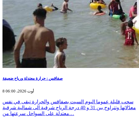
صفاقس : حرارة معتدلة ورياح ضعيفة
8 أوت 2026، 06:00
سحب قليلة عموما اليوم السبت بصفاقس والحرارة تبقى في نفس
معدّلاتها وتتراوح بين 31 و 40 درجة الرياح شرقية الى شمالية شرقية
معتدلة على السواحل سرعتها من…