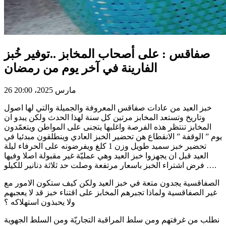
صفاقس : على أصحاب المخابز ..توفير خُبز
الفارينة في آخر يوم من رمضان
26 مارس 2025، 20:00
خبز العيد من عادات صفاقس المعروفة والجميلة والتي لها اصول
وتاريخ وتستعد المخابز مرتين كل سنة لهذا الحدث ولكن يبدو ان
المخابز تنتظر هذه الفرصة واغلبها يتجنى على المواطن ويتعمّدون
يوم ” الوقفة ” الانقطاع هن تحضير الخبز العادي وينطلقون مبدئيا في
تحضير خبز سميد طويل وزن 1 كلغ ويفرضونه على الحرفاء ليلة
العيد قبل ان يجهزوا خبز العيد وهي عمليّة غير مقبولة اصلا وفيها
فرض اشتراء الخبز باسعار مرتفعة وصلت حد ثلاثة دنانير للكيلو ….
الصفاقسية يجدون متعة في خبز العيد ولكن كيف ستكون الامور مع
غير الصفاقسية ولماذا تجبرهم المخابز على اقتناء خبز قد لا يعجبهم
ولا يحبذون استهلاكه ؟
نطلب من غرفتهم ومن سلط المراقبة التجاريّة ومن السلط الجهوية