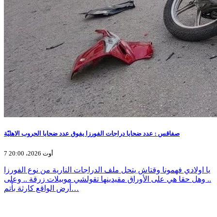
صفاقس : عدد ضحايا دراجات الفورزا يفوق عدد ضحايا الحروب الاهليّة
7 أوت 2026، 20:00
يا اولادي فهمونا وقتاش يتحل ملف الدراجات النارية من نوع الفورزا
.. وهل حقا هي على الأوراق مقيدينها تقولشي موبيلات زرقة .. وعلى
أرض الواقع كارثة بأتم…