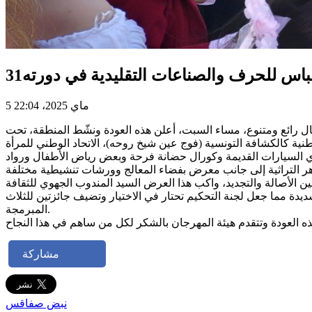
 للحرف والصناعات التقليدية في دورته31
5 ماي 2025، 22:04
لتقليدية في دورته31، نهاية الأسبوع الفارط، من خلال كرنفال رائع ومتنوع، مساء السبت، أعلن هذه العودة ونشّط المنطقة، تحت
ية كالكشافة التونسية (فوج عين شيخ روحه)، الاتحاد الوطني للمرأة
 القديمة وكورال حضانة فرحة وبعض رياض الأطفال ورواد Teen center إضافة
دة مما جعل لجنة التحكيم تحتار في الاختيار وتضيف جائزتين للثلاث
المبرمجة.
مشاركة
نبض صفاقس