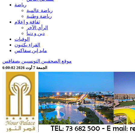
رياضة
رياضة عالمية
رياضة وطنية
ثقافة و إعلام
الرأي الآخر
دين و دنيا
الوفيات
القراء يكتبون
مايد إين سفاكس
موقع الصحفيين التونسيين بصفاقس
الجمعة 7 أوت 2026 6:00:05