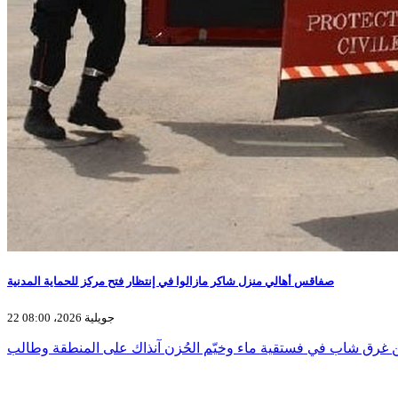
صفاقس أهالي منزل شاكر مازالوا في إنتظار فتح مركز للحماية المدنية
22 جويلية 2026، 08:00