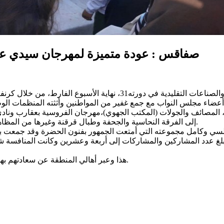
صفاقس : عودة متميزة لمهرجان سيدي عباس
شهدت مدينة صفاقس عودة متميزة لمهرجان سيدي عباس للحرف والصناعات ا
أعضاء مجلس النواب مع جمع غفير من المواطنين وأثثته المنظمات الوطن
المصائف والجولات (المكتب الجهوي)،مهرجان الفروسية بعقارب ونادي السيارات
إلى الفرقة النحاسية والجحفة وطبال قرقنة وغيرها من المظاهر التراثية إلى جانب معرض بفضاء المعالج وورشات تنشيطية مختلفة.
بلغ عدد المشاركين والمشاركات إلى أربعة وعشرين وكانت المنافسة شدي
هذا وعبر أهالي المنطقة عن سعادتهم بهذه العودة وتتقدم هيئة المهرجان بالشكر لكل من ساهم في هذا النجاح.