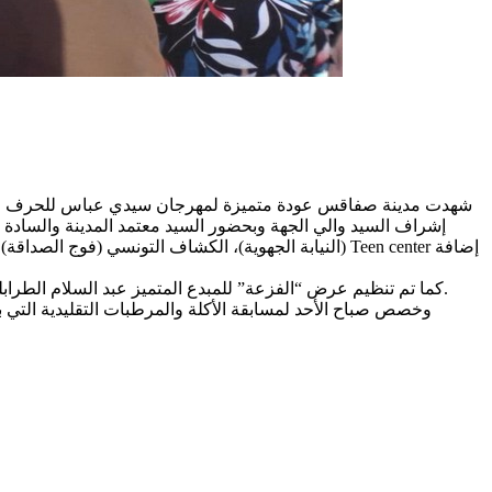
إشراف السيد والي الجهة وبحضور السيد معتمد المدينة والسادة 
(النيابة الجهوية)، الكشاف التونسي (فوج الصداقة)، 
كما تم تنظيم عرض “الفزعة” للمبدع المتميز عبد السلام الطرابلسي وكامل مجموعته التي أمتعت الجمهور بفنون الحضرة وقد جمعت بين الأصالة والتجديد، واكب هذا العرض السيد المندوب الجهوي للثقافة.
وخصص صباح الأحد لمسابقة الأكلة والمرطبات التقليدية التي 