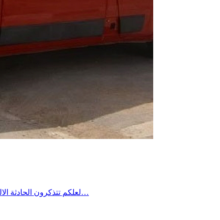
لعلكم تتذكرون الحادثة الاليمة التي جدت منذ مدة في معتمدية منزل شاكر من ولاية صفاقس حين غرق شاب في فستقية ماء وخيّم الحُزن آنذاك على المنطقة وطالب…