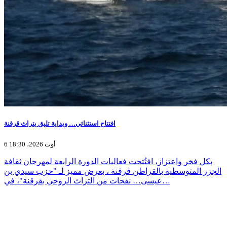
افتتاح استثنائي… وبداية تليق بتراث قرقنة
6 أوت 2026، 18:30
بكل فخر واعتزاز، افتُتحت فعاليات الدورة الرابعة لمهرجان ثقافة
الجزر المتوسطية بالقراطن قرقنة ، بعرض مميز لـ "حزب سيدي بن
عيسى… نفحات من التراث الروحي بقرقنة"، في…