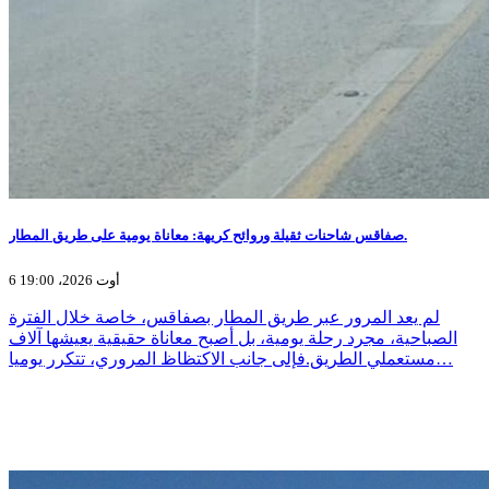
صفاقس شاحنات ثقيلة وروائح كريهة: معاناة يومية على طريق المطار.
6 أوت 2026، 19:00
لم يعد المرور عبر طريق المطار بصفاقس، خاصة خلال الفترة
الصباحية، مجرد رحلة يومية، بل أصبح معاناة حقيقية يعيشها آلاف
مستعملي الطريق.فإلى جانب الاكتظاظ المروري، تتكرر يوميا…