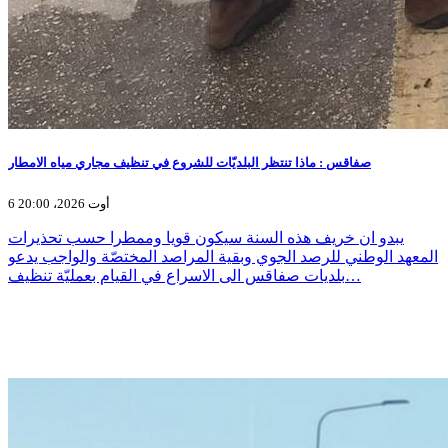
صفاقس : ماذا تنتظر البلديّات للشروع في تنظيف مجاري مياه الامطار
6 أوت 2026، 20:00
يبدو ان خريف هذه السنة سيكون قويا وممطرا حسب تحذيرات
المعهد الوطني للرصد الجوي وبقية المراصد المختصّة والواجب يدعو
بلديات صفاقس الى الاسراع في القيام بعمليّة تنظيف…