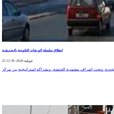
انطلاق سلسلة الورشات التكوينية بالـحـنـشـة
22 جويلية 2026، 12:30