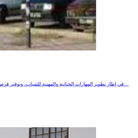
​في إطار تطوير المهارات الحياتية والمهنية للشباب، وتوفير فرص تكوين وتدريب نوعية تتماشى مع متطلبات سوق الشغل الشاملة والمتجددة .​وتحت إشراف معتمدية الحنشة، وبشراكة استراتيجية بين مركز…