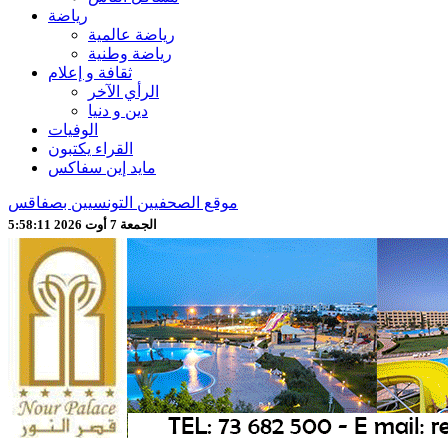
رياضة
رياضة عالمية
رياضة وطنية
ثقافة و إعلام
الرأي الآخر
دين و دنيا
الوفيات
القراء يكتبون
مايد إين سفاكس
موقع الصحفيين التونسيين بصفاقس
الجمعة 7 أوت 2026 5:58:13