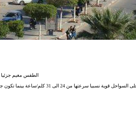
الطقس مغيم جزئيا اليوم الاحد 13 افريل 2025 والحرارة م
 من 24 الى 31 كلم/ساعة بينما تكون جنوبية شرقيّة داخل الولاية قوية سرعتها من 22 الى 51 كلم في الساعة