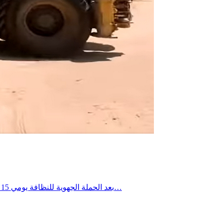
بعد الحملة الجهوية للنظافة يومي 15 و16 جويلية 2026، تواصلت التدخلات الميدانية يومي 18 و19 جويلية 2026 ببلدية العوابد الخزانات، حيث شملت العمادات الثلاث، وذلك في إطار…