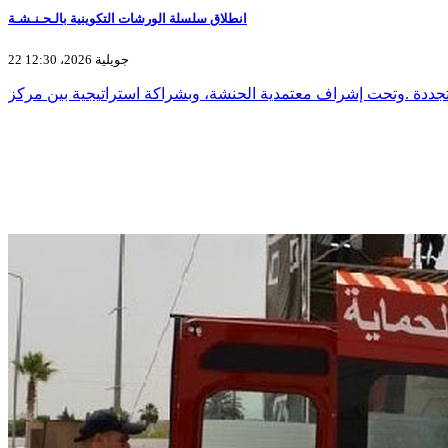
انطلاق سلسلة الورشات التكوينية بالـحـنـشـة
22 جويلية 2026، 12:30