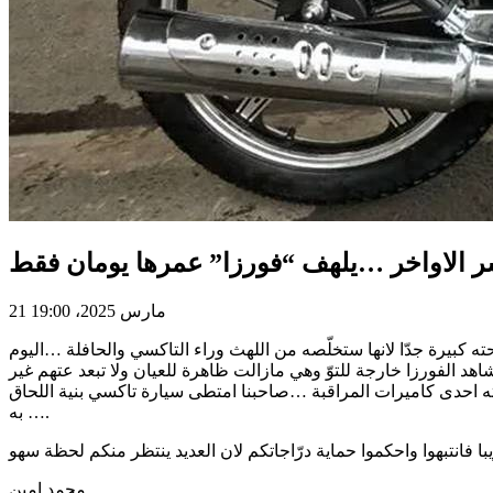
 الاواخر …يلهف “فورزا” عمرها يومان فقط
21 مارس 2025، 19:00
 كبيرة جدّا لانها ستخلّصه من اللهث وراء التاكسي والحافلة …اليوم
 الفورزا خارجة للتوّ وهي مازالت ظاهرة للعيان ولا تبعد عتهم غير
ته احدى كاميرات المراقبة …صاحبنا امتطى سيارة تاكسي بنية اللحاق
به ….
محمد امين