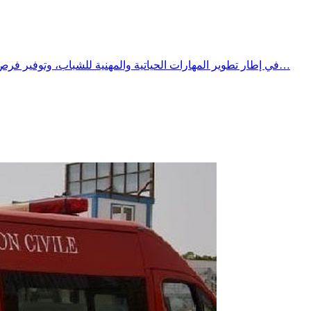
​في إطار تطوير المهارات الحياتية والمهنية للشباب، وتوفير فرص تكوين وتدريب نوعية تتماشى مع متطلبات سوق الشغل الشاملة والمتجددة .​وتحت إشراف معتمدية الحنشة، وبشراكة استراتيجية بين مركز…