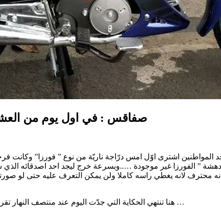
صفاقس : في اول يوم من العشر
لمواطنين اشترى اوّل امس درّاجة ناريّة من نوع ” فورزا” وكانت فرحته
ة ” الفورزا غير موجودة …..وبسرعة خرج ليجد احد اصدقائه الذي شاهد
و انه محترف لانه يغطي راسه كاملا ولن يمكن التعرف عليه حتى لو صور
هنا تنتهي الحكاية التي جدّت اليوم عند منتصف النهار تقريبا فانتبهوا واحكموا حماية درّاجاتكم لان العديد ينتظر منكم لحظة سهو …