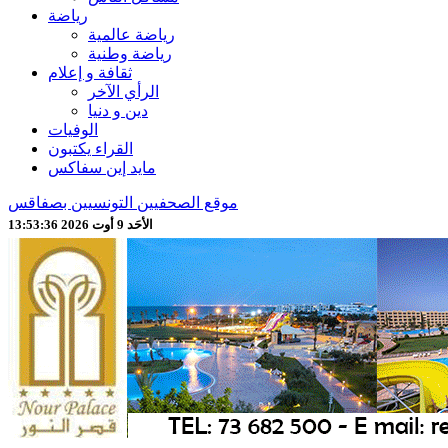
رياضة
رياضة عالمية
رياضة وطنية
ثقافة و إعلام
الرأي الآخر
دين و دنيا
الوفيات
القراء يكتبون
مايد إين سفاكس
موقع الصحفيين التونسيين بصفاقس
الأحَد 9 أوت 2026 13:53:38