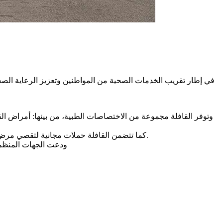
في إطار تقريب الخدمات الصحية من المواطنين وتعزيز الرعاية الصحي
وتوفر القافلة مجموعة من الاختصاصات الطبية، من بينها: أمراض 
كما تتضمن القافلة حملات مجانية لتقصي مرض السكري، وارتفاع ضغط الدم، والكشف المبكر عن سرطان عنق الرحم وسرطان الثدي، في إطار دعم الوقاية والتشخيص المبكر للأمراض.
ودعت الجهات المنظمة 