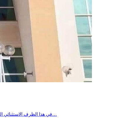
في هذا الظرف الاستثنائي الناجم عن ذروة استهلاك الكهرباء ومع انقطاع التيار الكهربائي عن عدد من عمادات بئر علي بن خليفة، تعلم إدارة المستشفى الجهوي ببئر علي…