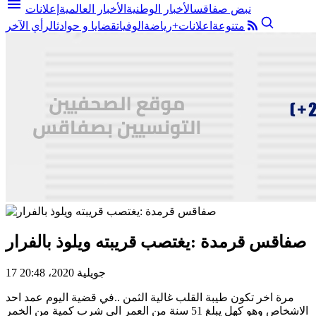
menu
نبض صفاقس
الأخبار الوطنية
الأخبار العالمية
إعلانات
متنوعة
اعلانات+
رياضة
الوفيات
قضايا و حوادث
الرأي الآخر
صفاقس قرمدة :يغتصب قريبته ويلوذ بالفرار
17 جويلية 2020، 20:48
مرة اخر تكون طيبة القلب غالية الثمن ..في قضية اليوم عمد احد
الاشخاص وهو كهل يبلغ 51 سنة من العمر الى شرب كمية من الخمر