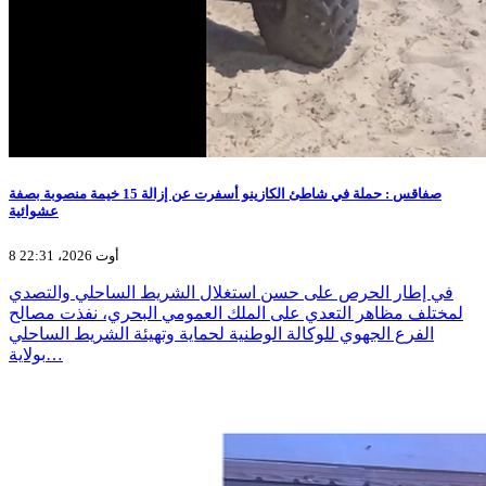
صفاقس : حملة في شاطئ الكازينو أسفرت عن إزالة 15 خيمة منصوبة بصفة
عشوائية
8 أوت 2026، 22:31
في إطار الحرص على حسن استغلال الشريط الساحلي والتصدي
لمختلف مظاهر التعدي على الملك العمومي البحري، نفذت مصالح
الفرع الجهوي للوكالة الوطنية لحماية وتهيئة الشريط الساحلي
بولاية…