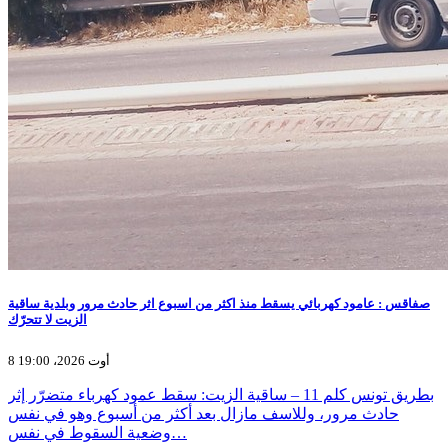
صفاقس : عامود كهربائي يسقط منذ اكثر من اسبوع اثر حادث مرور وبلدية ساقية
الزيت لا تتحرّك
8 أوت 2026، 19:00
بطريق تونس كلم 11 – ساقية الزيت: سقط عمود كهرباء متضرّر إثر
حادث مرور، وللاسف مازال بعد أكثر من أسبوع وهو في نفس
وضعية السقوط في نفس…