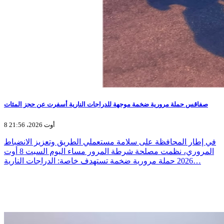
صفاقس حملة مرورية ضخمة موجهة للدراجات النارية أسفرت عن حجز المئات
8 أوت 2026، 21:56
في إطار المحافظة على سلامة مستعملي الطريق وتعزيز الانضباط
المروري، نظمت مصلحة شرطة المرور مساء اليوم السبت 8 أوت
2026 حملة مرورية ضخمة تستهدف خاصة: الدراجات النارية…