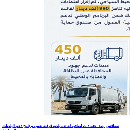
صفاقس رصد اعتمادات إضافية لفائدة بلدية قرقنة ضمن برنامج دعم البلديات