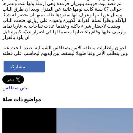
ثم قصد بيت قريبته ببوزيان قرمدة وهي ارملة ولها بنت وعمرها
حوالي 67 سنة كانت يومها غائبة عن المنزل وبعد ان طرق الباب
وسال عن ابنتها وعرف انها بمفردها طلب منها ان تحضر له شيئا
لياكله ونظرا لصلة القرابة الكبيرة وتعوده على زيارتها فتحت الباب
وذهبت لاحضار شيء ياكله وعندما عادت تفاجأت به عاريا تماما
وارتمى عليها وقام باغتصابها متسببا لها في اضرار بدنيّة كبيرة قبل
ان يلوذ بالفرار
اعوان واطارات منطقة الامن بصفاقس الشمالية بصدد البحث عنه
ولن يتطلب الامر وقتا طويلا ليسقط بين ايديهم ليحاسب على فعلته
مشاركة
نبض صفاقس
مواضيع ذات صلة