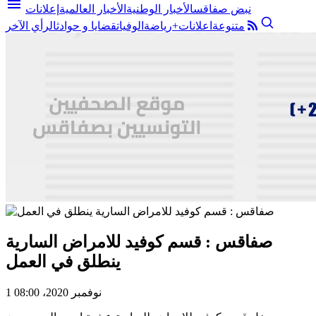
menu
نبض صفاقس
الأخبار الوطنية
الأخبار العالمية
إعلانات
متنوعة
اعلانات+
رياضة
الوفيات
قضايا و حوادث
الرأي الآخر
صفاقس : قسم كوفيد للامراض السارية
ينطلق في العمل
1 نوفمبر 2020، 08:00