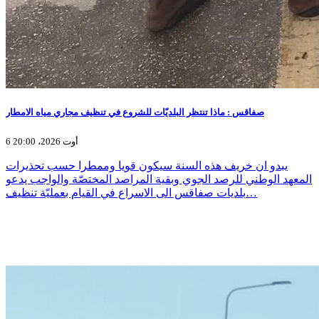
صفاقس : ماذا تنتظر البلديّات للشروع في تنظيف مجاري مياه الامطار
6 أوت 2026، 20:00
يبدو ان خريف هذه السنة سيكون قويا وممطرا حسب تحذيرات
المعهد الوطني للرصد الجوي وبقية المراصد المختصّة والواجب يدعو
بلديات صفاقس الى الاسراع في القيام بعمليّة تنظيف…