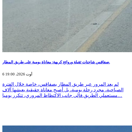
صفاقس شاحنات ثقيلة وروائح كريهة: معاناة يومية على طريق المطار.
6 أوت 2026، 19:00
لم يعد المرور عبر طريق المطار بصفاقس، خاصة خلال الفترة
الصباحية، مجرد رحلة يومية، بل أصبح معاناة حقيقية يعيشها آلاف
مستعملي الطريق.فإلى جانب الاكتظاظ المروري، تتكرر يوميا…