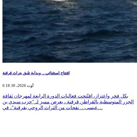
افتتاح استثنائي… وبداية تليق بتراث قرقنة
6 أوت 2026، 18:30
بكل فخر واعتزاز، افتُتحت فعاليات الدورة الرابعة لمهرجان ثقافة
الجزر المتوسطية بالقراطن قرقنة ، بعرض مميز لـ "حزب سيدي بن
عيسى… نفحات من التراث الروحي بقرقنة"، في…