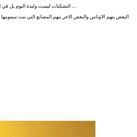
التشكيات ليست وليدة اليوم بل في اكثر من مناسبة وبصورة دورية نلاحظ نفوق الاسماك بشواطئ سيدي منصور وبتغيير للون الماء ولتواجد مواد لزجة تقطع الاكسيجين عن الماء …
البعض يتهم الاوناس والبعض الاخر يتهم المصانع التي تبث سمومها