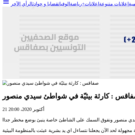
menu
مية
إعلانات متنوعة
اعلانات+
رياضة
الوفيات
قضايا و حوادث
الرأي الآخر
اقس : كارثة بيئيّة في شواطئ سيدي منصور
21 أكتوبر 2020، 20:00
 مجهولة لحد الآن يجعلنا نتساءل اي يد بشرية عبثت بالمنظومة البيئية