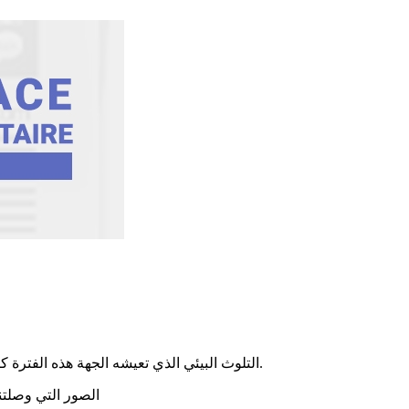
التلوث البيئي الذي تعيشه الجهة هذه الفترة كارثي بشكل مفزع والوضعية المرزية التي يعيشها الشريط الساحلي بسيدي منصور ونفوق السمك على الشاطئ خاصة ينبئ بوضع مخطر جداا.
الصور التي وصلتنا