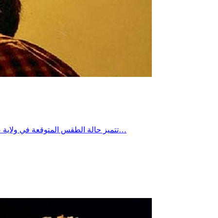
تتميز حالة الطقس المتوقعة في ولاية صفاقس يوم الخميس 23 جويلية 2026 بأجواء مشمسة وحارة جداً، مع تسجيل تراجع طفيف إضافي في درجات الحرارة القصوى مقارنة بذروة…