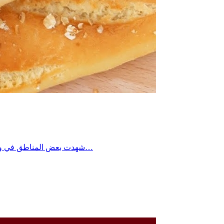
شهدت بعض المناطق في ولاية صفاقس خلال الأيام الأخيرة نقص ملحوظ في مادة الخبز، تزامنا مع تكرار انقطاعات التيار الكهربائي، وهو ما أثر بشكل مباشر على نسق…