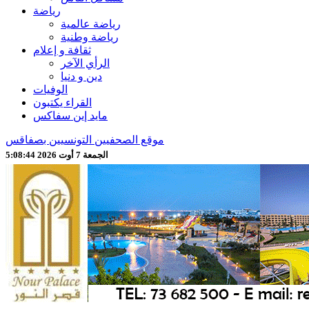
رياضة
رياضة عالمية
رياضة وطنية
ثقافة و إعلام
الرأي الآخر
دين و دنيا
الوفيات
القراء يكتبون
مايد إين سفاكس
موقع الصحفيين التونسيين بصفاقس
الجمعة 7 أوت 2026 5:08:46