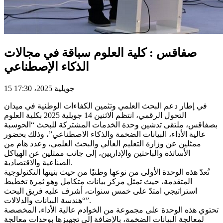
صفاقس : كلية العلوم سباقة في مجالات
الذكاء الإصطناعي
15 جويلية 2025، 17:30
في إطار دعم البحث العلمي وتثمين الكفاءات الوطنية في ميدان
التحول الرقمي، انتظم الاثنين 14 جويلية 2025 بكلية العلوم
بصفاقس، ملتقى تدشين وحدة الخدمات المشتركة للبحث “الحوسبة
عالية الأداء، البيانات الضخمة والذكاء الاصطناعي”، وذلك بحضور
ممثلين عن وزارة التعليم العالي والبحث العلمي، وعدد هام من
الأساتذة والباحثين والإداريين، إلى جانب ممثلين عن الهياكل
الصناعية والاقتصادية.
تُعدّ هذه الوحدة الأولى من نوعها وطنيًا من حيث بنيتها التكنولوجية
المتقدمة، حيث تمثل مركز بيانات متكامل وهو ثمرة تخطيط
استراتيجي امتدّ على خمس سنوات، أشرف عليه فريق البحث
“هندسة البيانات والدلالات”.
تحتوي هذه الوحدة على مجموعة من الخوادم عالية الأداء، المخصصة
لمعالجة البيانات الضخمة، بالإضافة إلى تجهيزها بوحدات معالجة