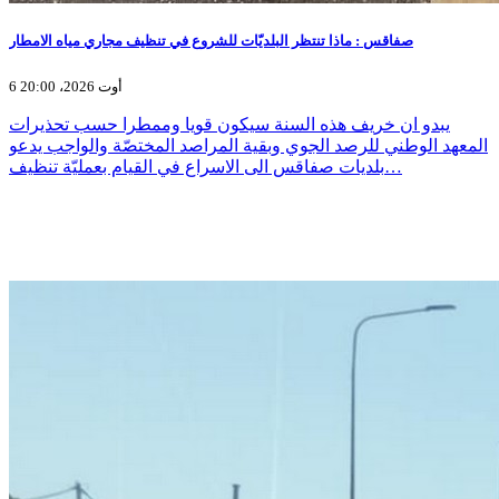
صفاقس : ماذا تنتظر البلديّات للشروع في تنظيف مجاري مياه الامطار
6 أوت 2026، 20:00
يبدو ان خريف هذه السنة سيكون قويا وممطرا حسب تحذيرات
المعهد الوطني للرصد الجوي وبقية المراصد المختصّة والواجب يدعو
بلديات صفاقس الى الاسراع في القيام بعمليّة تنظيف…