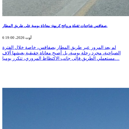
صفاقس شاحنات ثقيلة وروائح كريهة: معاناة يومية على طريق المطار.
6 أوت 2026، 19:00
لم يعد المرور عبر طريق المطار بصفاقس، خاصة خلال الفترة
الصباحية، مجرد رحلة يومية، بل أصبح معاناة حقيقية يعيشها آلاف
مستعملي الطريق.فإلى جانب الاكتظاظ المروري، تتكرر يوميا…