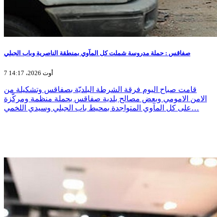
صفاقس : حملة مدروسة شملت كل المآوي بمنطقة الناصرية وباب الجبلي
7 أوت 2026، 14:17
قامت صباح اليوم فرقة الشرطة البلديّة بصفاقس وتشكيلة من
الامن الامومي وبعض مصالح بلدية صفاقس بحملة منظمة ومركّزة
على كل المآوي المتواجدة بمحيط باب الجبلي وسيدي اللخمي…