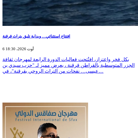
افتتاح استثنائي… وبداية تليق بتراث قرقنة
6 أوت 2026، 18:30
بكل فخر واعتزاز، افتُتحت فعاليات الدورة الرابعة لمهرجان ثقافة
الجزر المتوسطية بالقراطن قرقنة ، بعرض مميز لـ "حزب سيدي بن
عيسى… نفحات من التراث الروحي بقرقنة"، في…