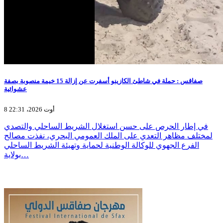
صفاقس : حملة في شاطئ الكازينو أسفرت عن إزالة 15 خيمة منصوبة بصفة
عشوائية
8 أوت 2026، 22:31
في إطار الحرص على حسن استغلال الشريط الساحلي والتصدي
لمختلف مظاهر التعدي على الملك العمومي البحري، نفذت مصالح
الفرع الجهوي للوكالة الوطنية لحماية وتهيئة الشريط الساحلي
بولاية…