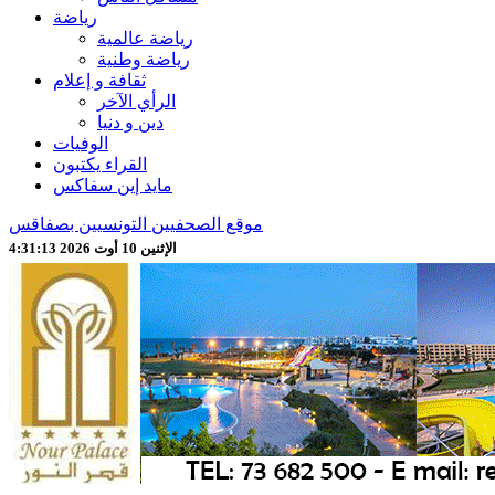
رياضة
رياضة عالمية
رياضة وطنية
ثقافة و إعلام
الرأي الآخر
دين و دنيا
الوفيات
القراء يكتبون
مايد إين سفاكس
موقع الصحفيين التونسيين بصفاقس
الإثنين 10 أوت 2026 4:31:15