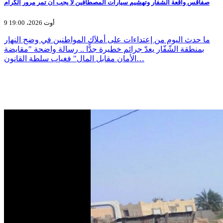
صفاقس واقعة الشفار وتهشيم سيارات المصطافين لا يجب ان تمر مرور الكرام
9 أوت 2026، 19:00
ما حدث اليوم من إعتداءات على أملآك المواطنين في وضح النهار
بمنطقة الشّفّار يعدّ جرائم خطيرة جدًّا .. رسالة واضحة "مقايضة
الأمان مقابل المال" فغياب سلطة القانون…