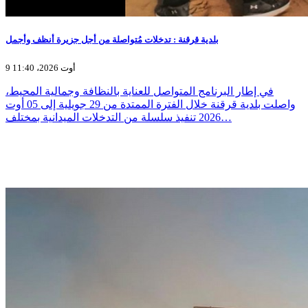
بلدية قرقنة : تدخلات مُتواصلة من أجل جزيرة أنظف وأجمل
9 أوت 2026، 11:40
في إطار البرنامج المتواصل للعناية بالنظافة وجمالية المحيط،
واصلت بلدية قرقنة خلال الفترة الممتدة من 29 جويلية إلى 05 أوت
2026 تنفيذ سلسلة من التدخلات الميدانية بمختلف…