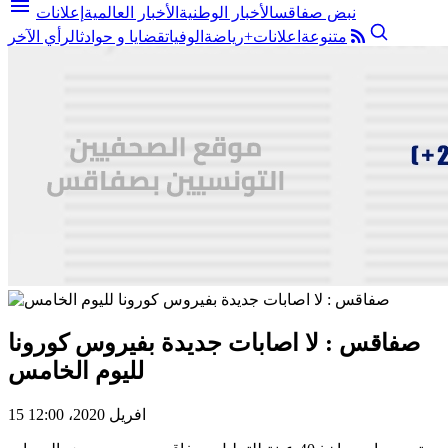
menu
نبض صفاقس
الأخبار الوطنية
الأخبار العالمية
إعلانات
متنوعة
اعلانات+
رياضة
الوفيات
قضايا و حوادث
الرأي الآخر
صفاقس : لا اصابات جديدة بفيروس كورونا
لليوم الخامس
15 افريل 2020، 12:00