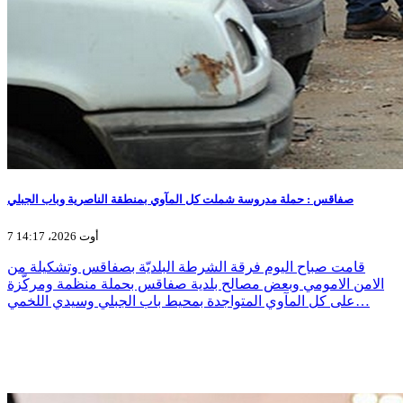
صفاقس : حملة مدروسة شملت كل المآوي بمنطقة الناصرية وباب الجبلي
7 أوت 2026، 14:17
قامت صباح اليوم فرقة الشرطة البلديّة بصفاقس وتشكيلة من
الامن الامومي وبعض مصالح بلدية صفاقس بحملة منظمة ومركّزة
على كل المآوي المتواجدة بمحيط باب الجبلي وسيدي اللخمي…