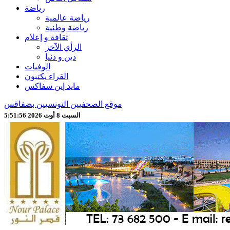
رياضة
رياضة عالمية
رياضة وطنية
ثقافة و إعلام
الرأي الآخر
دين و دنيا
الوفيات
القراء يكتبون
مايد إين سفاكس
موقع الصحفيين التونسيين بصفاقس
السبت 8 أوت 2026 5:51:58