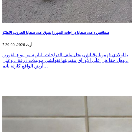
صفاقس : عدد ضحايا دراجات الفورزا يفوق عدد ضحايا الحروب الاهليّة
7 أوت 2026، 20:00
يا اولادي فهمونا وقتاش يتحل ملف الدراجات النارية من نوع الفورزا
.. وهل حقا هي على الأوراق مقيدينها تقولشي موبيلات زرقة .. وعلى
أرض الواقع كارثة بأتم…