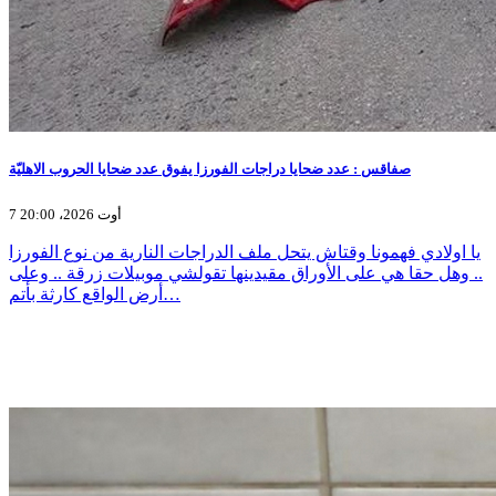
صفاقس : عدد ضحايا دراجات الفورزا يفوق عدد ضحايا الحروب الاهليّة
7 أوت 2026، 20:00
يا اولادي فهمونا وقتاش يتحل ملف الدراجات النارية من نوع الفورزا
.. وهل حقا هي على الأوراق مقيدينها تقولشي موبيلات زرقة .. وعلى
أرض الواقع كارثة بأتم…