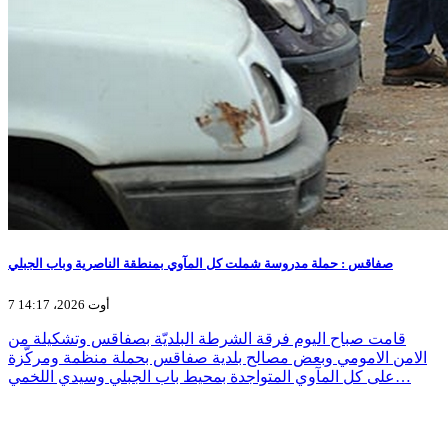
صفاقس : حملة مدروسة شملت كل المآوي بمنطقة الناصرية وباب الجبلي
7 أوت 2026، 14:17
قامت صباح اليوم فرقة الشرطة البلديّة بصفاقس وتشكيلة من
الامن الامومي وبعض مصالح بلدية صفاقس بحملة منظمة ومركّزة
على كل المآوي المتواجدة بمحيط باب الجبلي وسيدي اللخمي…