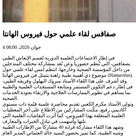
صفاقس لقاء علمي حول فيروس الهانتا
4 جوان 2026، 08:00
في إطار الاجتماعات العلمية الدورية لقسم الإنعاش الطبي
بصفاقس، التي تُنظم حضورياً وعن بُعد بمشاركة مختلف المتدخلين
من داخل المؤسسة الصحية وخارجها، انتظم امس لقاء علمي حول
موضوع ذي أهمية طبية راهنة يتمثل في فيروس الهانتا (Hantavirus).
وقد أشرف على هذا اللقاء الأستاذ مبروك البهلول وفريقه الطبي،
في إطار دعم التكوين المستمر ومتابعة المستجدات العلمية والطبية
بما يساهم في تطوير الممارسات العلاجية والارتقاء بجودة الخدمات
الصحية.
وتولى الأستاذ مكرم الكعبي تقديم محاضرة علمية قيّمة ذات مستوى
أكاديمي رفيع، مكّنت المشاركين من الاطلاع على آخر المعطيات
العلمية المتعلقة بهذا الفيروس، كما أثرت النقاشات العلمية التي
تلتها وأسهمت في تبادل الخبرات والمعارف.
وشهد هذا اللقاء مشاركة قرابة 40 مشاركاً من الإطارات الطبية
وشبه الطبية، كما تميز بحضور السيد خالد العثماني المدير العام