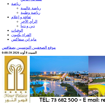
رياضة
رياضة عالمية
رياضة وطنية
ثقافة و إعلام
الرأي الآخر
دين و دنيا
الوفيات
القراء يكتبون
مايد إين سفاكس
موقع الصحفيين التونسيين بصفاقس
السبت 8 أوت 2026 0:09:01