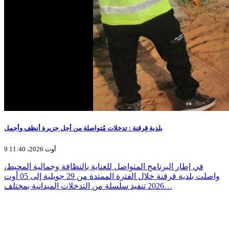
بلدية قرقنة : تدخلات مُتواصلة من أجل جزيرة أنظف وأجمل
9 أوت 2026، 11:40
في إطار البرنامج المتواصل للعناية بالنظافة وجمالية المحيط،
واصلت بلدية قرقنة خلال الفترة الممتدة من 29 جويلية إلى 05 أوت
2026 تنفيذ سلسلة من التدخلات الميدانية بمختلف…