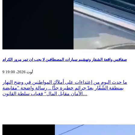
صفاقس واقعة الشفار وتهشيم سيارات المصطافين لا يجب ان تمر مرور الكرام
9 أوت 2026، 19:00
ما حدث اليوم من إعتداءات على أملآك المواطنين في وضح النهار
بمنطقة الشّفّار يعدّ جرائم خطيرة جدًّا .. رسالة واضحة "مقايضة
الأمان مقابل المال" فغياب سلطة القانون…