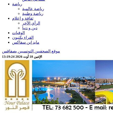
رياضة
رياضة عالمية
رياضة وطنية
ثقافة و إعلام
الرأي الآخر
دين و دنيا
الوفيات
القراء يكتبون
مايد إين سفاكس
موقع الصحفيين التونسيين بصفاقس
الإثنين 10 أوت 2026 13:19:26