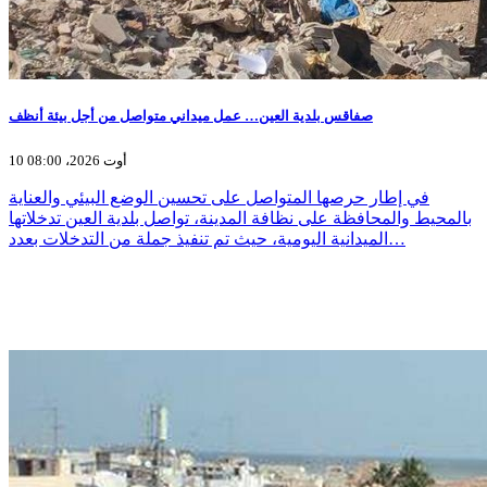
صفاقس بلدية العين… عمل ميداني متواصل من أجل بيئة أنظف
10 أوت 2026، 08:00
في إطار حرصها المتواصل على تحسين الوضع البيئي والعناية
بالمحيط والمحافظة على نظافة المدينة، تواصل بلدية العين تدخلاتها
الميدانية اليومية، حيث تم تنفيذ جملة من التدخلات بعدد…